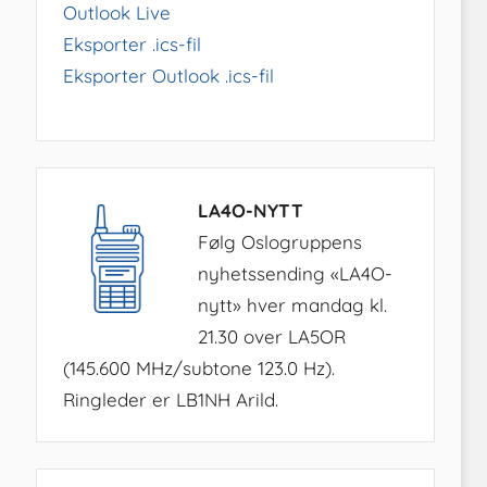
Outlook Live
Eksporter .ics-fil
Eksporter Outlook .ics-fil
LA4O-NYTT
Følg Oslogruppens
nyhetssending «LA4O-
nytt» hver mandag kl.
21.30 over LA5OR
(145.600 MHz/subtone 123.0 Hz).
Ringleder er LB1NH Arild.