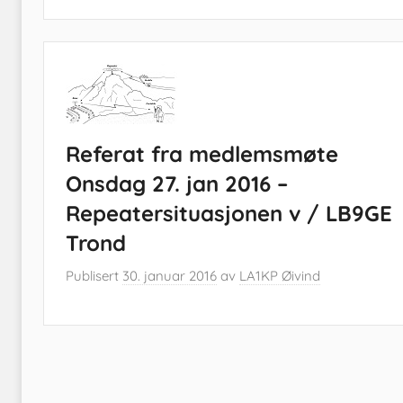
Referat fra medlemsmøte
Onsdag 27. jan 2016 –
Repeatersituasjonen v / LB9GE
Trond
Publisert
30. januar 2016
av
LA1KP Øivind