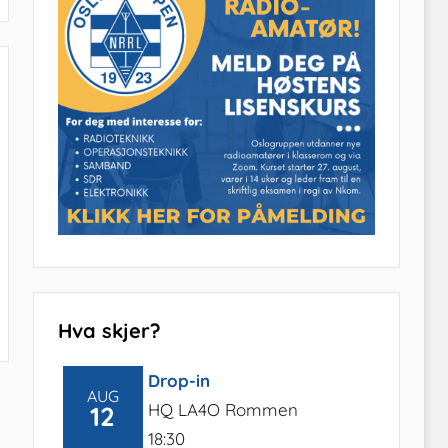
Hva skjer?
Drop-in
AUG
HQ LA4O Rommen
12
18:30