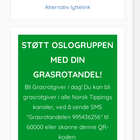
Alternativ lyttelink
STØTT OSLOGRUPPEN
MED DIN
GRASROTANDEL!
Bli Grasrotgiver i dag! Du kan bli
grasrotgiver i alle Norsk Tippings
kanaler, ved å sende SMS
"Grasrotandelen 995436256" til
60000 eller skanne denne QR-
koden: