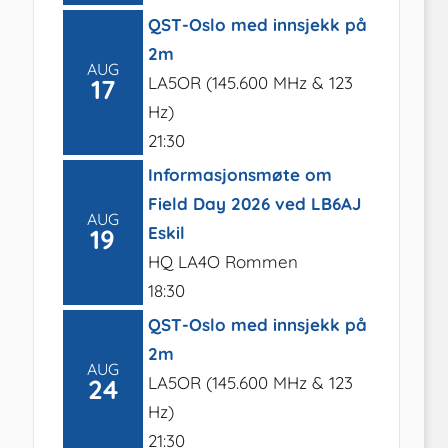
QST-Oslo med innsjekk på
2m
AUG
LA5OR (145.600 MHz & 123
17
Hz)
21:30
Informasjonsmøte om
Field Day 2026 ved LB6AJ
AUG
Eskil
19
HQ LA4O Rommen
18:30
QST-Oslo med innsjekk på
2m
AUG
LA5OR (145.600 MHz & 123
24
Hz)
21:30