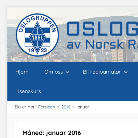
Skip
to
content
Oslogruppen
Radioamatørene
Hjem
Om oss
Bli radioamatør
i
Oslo
av
Lisenskurs
NRRL
Du er her:
Forsiden
2016
januar
Måned: januar 2016