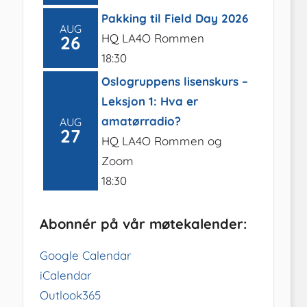
Pakking til Field Day 2026
AUG
HQ LA4O Rommen
26
18:30
Oslogruppens lisenskurs –
Leksjon 1: Hva er
amatørradio?
AUG
27
HQ LA4O Rommen og
Zoom
18:30
Abonnér på vår møtekalender:
Google Calendar
iCalendar
Outlook365