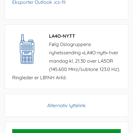
Eksporter Outlook .ics-fil
LA4O-NYTT
Følg Oslogruppens
nyhetssending «LA4O-nytt» hver
mandag kl. 21.30 over LA5OR
(145.600 MHz/subtone 123.0 Hz).
Ringleder er LB1NH Arild.
Alternativ lyttelink