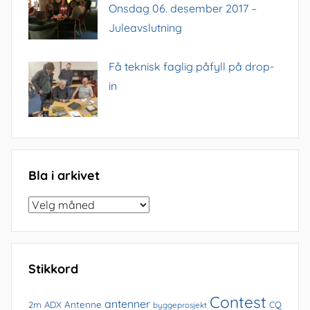
Onsdag 06. desember 2017 –
Juleavslutning
Få teknisk faglig påfyll på drop-
in
Bla i arkivet
Bla
i
arkivet
Stikkord
Contest
antenner
Antenne
2m
ADX
CQ
byggeprosjekt