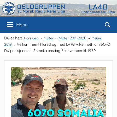
Skip
to
content
Oslogruppen
Radioamatørene
Menu
i
Oslo
av
Du er her:
Forsiden
Møter
Møter 2011-2020
Møter
2019
Velkommen til foredrag med LA7GIA Kenneth om 6O7O
NRRL
DX-pedisjonen til Somalia onsdag 6. november kl. 19.30