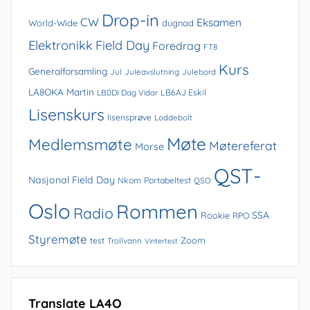
Drop-in
CW
Eksamen
World-Wide
dugnad
Elektronikk
Field Day
Foredrag
FT8
Kurs
Generalforsamling
Jul
Juleavslutning
Julebord
LA8OKA Martin
LB0DI Dag Vidar
LB6AJ Eskil
Lisenskurs
lisensprøve
Loddebolt
Møte
Medlemsmøte
Møtereferat
Morse
QST-
Nasjonal Field Day
Nkom
Portabeltest
QSO
Oslo
Rommen
Radio
SSA
Rookie
RPO
Styremøte
Zoom
test
Trollvann
Vintertest
Translate LA4O