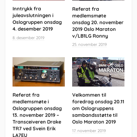
Inntrykk fra
Referat fra
juleavslutningen i
medlemsmøte
Oslogruppen onsdag
onsdag 20. november
4. desember 2019
2019 Oslo Maraton
v/LB1LG Ronny
8. desember 2019
25. november 2019
Referat fra
Velkommen til
medlemsmøte i
foredrag onsdag 20.11
Oslogruppen onsdag
om Oslogruppens
13. november 2019 –
sambandsstøtte til
Transceiveren Drake
Oslo Maraton 2019
TR7 ved Svein Erik
17. november 2019
LA7EU