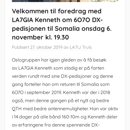
Velkommen til foredrag med
LA7GIA Kenneth om 6O7O DX-
pedisjonen til Somalia onsdag 6.
november kl. 19.30
Publisert
27. oktober 2019
av
LA7IJ Truls
Oslogruppen har igjen gleden av å få besøk
av LA7GIA Kenneth som stadig er på farten
verden rundt med sine DX-pedisjoner og denne
gang forteller han om returen til Somalia som
6O7O i september 2019. Kenneth var der i 2018
også, men denne gangen på et nytt og bedre
QTH med bedre antennemuligheter. Han var aktiv
i 14 dager på alle bånd 160-10m og Kenneth deler
av erfaringene fra denne spennende DX-