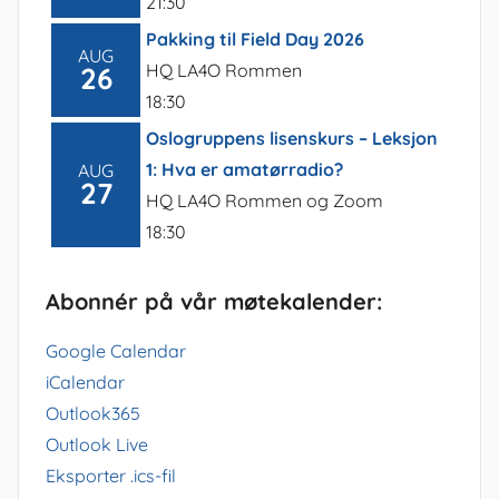
21:30
Pakking til Field Day 2026
AUG
HQ LA4O Rommen
26
18:30
Oslogruppens lisenskurs – Leksjon
1: Hva er amatørradio?
AUG
27
HQ LA4O Rommen og Zoom
18:30
Abonnér på vår møtekalender:
Google Calendar
iCalendar
Outlook365
Outlook Live
Eksporter .ics-fil