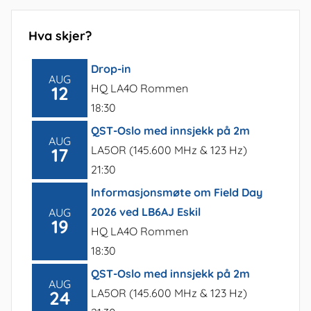
Hva skjer?
Drop-in
AUG
HQ LA4O Rommen
12
18:30
QST-Oslo med innsjekk på 2m
AUG
LA5OR (145.600 MHz & 123 Hz)
17
21:30
Informasjonsmøte om Field Day
2026 ved LB6AJ Eskil
AUG
19
HQ LA4O Rommen
18:30
QST-Oslo med innsjekk på 2m
AUG
LA5OR (145.600 MHz & 123 Hz)
24