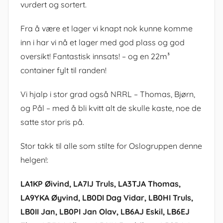
vurdert og sortert.
Fra å være et lager vi knapt nok kunne komme
inn i har vi nå et lager med god plass og god
oversikt! Fantastisk innsats! – og en 22m³
container fylt til randen!
Vi hjalp i stor grad også NRRL – Thomas, Bjørn,
og Pål – med å bli kvitt alt de skulle kaste, noe de
satte stor pris på.
Stor takk til alle som stilte for Oslogruppen denne
helgen!:
LA1KP Øivind, LA7IJ Truls, LA3TJA Thomas,
LA9YKA Øyvind, LB0DI Dag Vidar, LB0HI Truls,
LB0II Jan, LB0PI Jan Olav, LB6AJ Eskil, LB6EJ