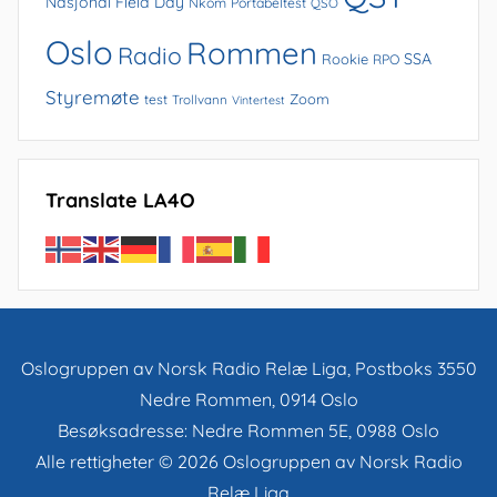
Nasjonal Field Day
Nkom
Portabeltest
QSO
Oslo
Rommen
Radio
SSA
Rookie
RPO
Styremøte
Zoom
test
Trollvann
Vintertest
Translate LA4O
Oslogruppen av Norsk Radio Relæ Liga, Postboks 3550
Nedre Rommen, 0914 Oslo
Besøksadresse: Nedre Rommen 5E, 0988 Oslo
Alle rettigheter © 2026 Oslogruppen av Norsk Radio
Relæ Liga