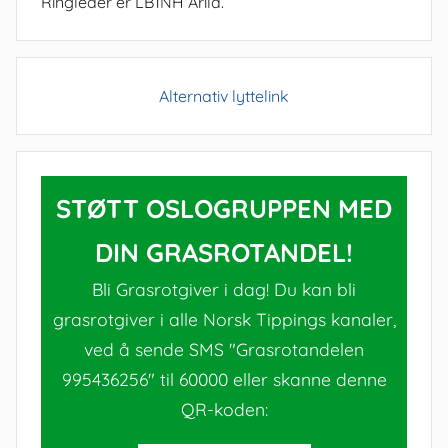
Ringleder er LB1NH Arild.
Alternativ lyttelink
STØTT OSLOGRUPPEN MED
DIN GRASROTANDEL!
Bli Grasrotgiver i dag! Du kan bli
grasrotgiver i alle Norsk Tippings kanaler,
ved å sende SMS "Grasrotandelen
995436256" til 60000 eller skanne denne
QR-koden: