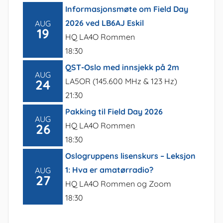
Informasjonsmøte om Field Day
2026 ved LB6AJ Eskil
AUG
19
HQ LA4O Rommen
18:30
QST-Oslo med innsjekk på 2m
AUG
LA5OR (145.600 MHz & 123 Hz)
24
21:30
Pakking til Field Day 2026
AUG
HQ LA4O Rommen
26
18:30
Oslogruppens lisenskurs – Leksjon
1: Hva er amatørradio?
AUG
27
HQ LA4O Rommen og Zoom
18:30