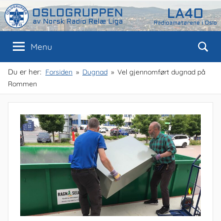
Skip
to
content
Oslogruppen
Radioamatørene
Menu
i
Oslo
av
Du er her:
Forsiden
Dugnad
Vel gjennomført dugnad på
Rommen
NRRL