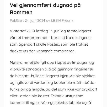
Vel gjennomført dugnad på
Rommen
Publisert
24. juni 2024
av
LB8IH Fredrik
Vi startet kl. 10 lørdag 15. juni og tømte lageret
vårt ut i møterommet – bortsett fra de tingene
som åpenbart skulle kastes, som ble fraktet
direkte ut i den ventende containeren.
Møterommet ble fylt opp i løpet av lørdagen og
vi brukte søndagen til å gå gjennom tingene før
de ble satt i hyllene i lageret igjen. Alt ble sjekket
og nytteverdi vurdert, og kabler ble målt – både
funksjon og lengde, og det som ikke var brukbart
eller i orden ble kastet. Teknisk utstyr som
kommer til nytte i vår nye teknisk lab ble også