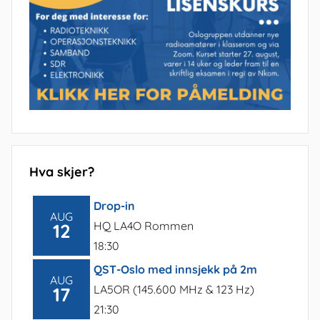
Hva skjer?
Drop-in
AUG
HQ LA4O Rommen
12
18:30
QST-Oslo med innsjekk på 2m
AUG
LA5OR (145.600 MHz & 123 Hz)
17
21:30