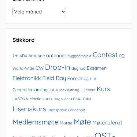
Bla
i
arkivet
Stikkord
Contest
antenner
Antenne
2m
ADX
CQ
byggeprosjekt
Drop-in
CW
Eksamen
World-Wide
dugnad
Elektronikk
Field Day
Foredrag
FT8
Kurs
Generalforsamling
Jul
Juleavslutning
Julebord
LA8OKA Martin
LB0DI Dag Vidar
LB6AJ Eskil
Lisenskurs
lisensprøve
Loddebolt
Møte
Medlemsmøte
Møtereferat
Morse
QST-