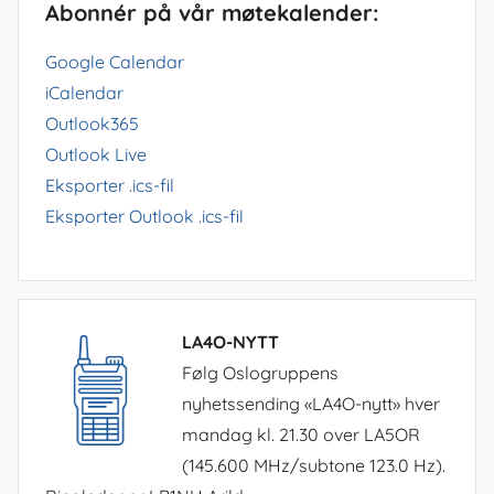
Abonnér på vår møtekalender:
Google Calendar
iCalendar
Outlook365
Outlook Live
Eksporter .ics-fil
Eksporter Outlook .ics-fil
LA4O-NYTT
Følg Oslogruppens
nyhetssending «LA4O-nytt» hver
mandag kl. 21.30 over LA5OR
(145.600 MHz/subtone 123.0 Hz).