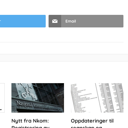
r
Email
Nytt fra Nkom:
Oppdateringer til
Registrering av
regnskap og