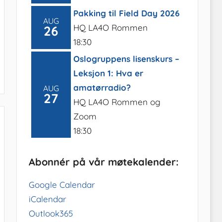
Pakking til Field Day 2026
AUG
HQ LA4O Rommen
26
18:30
Oslogruppens lisenskurs –
Leksjon 1: Hva er
amatørradio?
AUG
27
HQ LA4O Rommen og
Zoom
18:30
Abonnér på vår møtekalender:
Google Calendar
iCalendar
Outlook365