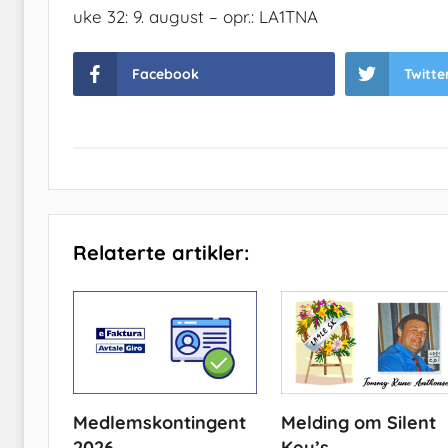
uke 32: 9. august – opr.: LA1TNA
Facebook
Twitte
Relaterte artikler:
Medlemskontingent
Melding om Silent
2026
Key’s