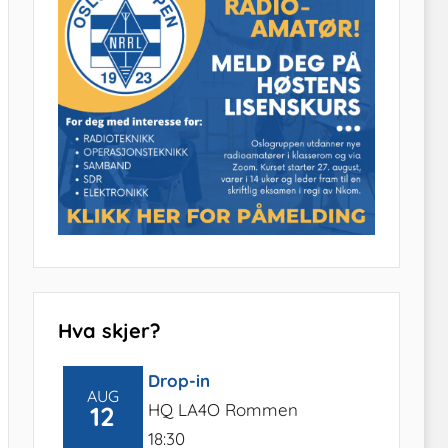
Hva skjer?
Drop-in
AUG
HQ LA4O Rommen
12
18:30