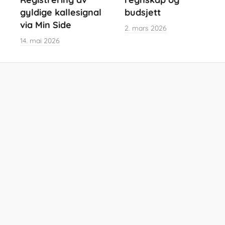
gyldige kallesignal
budsjett
via Min Side
2. mars 2026
14. mai 2026