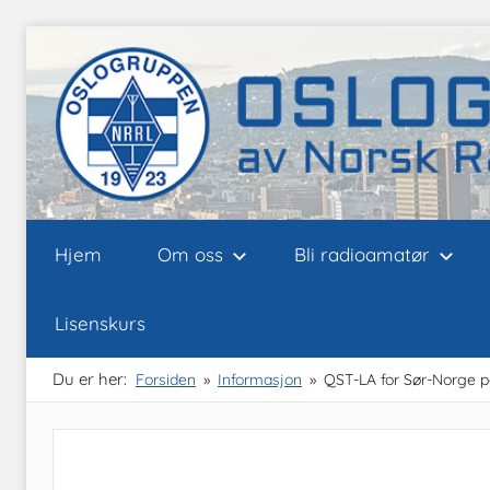
Skip
to
content
Oslogruppen
Radioamatørene
Hjem
Om oss
Bli radioamatør
i
Oslo
av
Lisenskurs
NRRL
Du er her:
Forsiden
Informasjon
QST-LA for Sør-Norge 