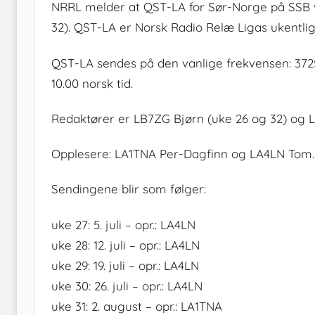
NRRL melder at QST-LA for Sør-Norge på SSB vi
32). QST-LA er Norsk Radio Relæ Ligas ukentlig
QST-LA sendes på den vanlige frekvensen: 3725 
10.00 norsk tid.
Redaktører er LB7ZG Bjørn (uke 26 og 32) og LA
Opplesere: LA1TNA Per-Dagfinn og LA4LN Tom.
Sendingene blir som følger:
uke 27: 5. juli – opr.: LA4LN
uke 28: 12. juli – opr.: LA4LN
uke 29: 19. juli – opr.: LA4LN
uke 30: 26. juli – opr.: LA4LN
uke 31: 2. august – opr.: LA1TNA