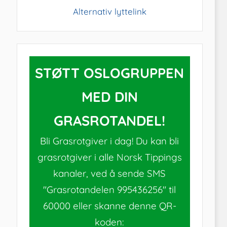
Alternativ lyttelink
STØTT OSLOGRUPPEN
MED DIN
GRASROTANDEL!
Bli Grasrotgiver i dag! Du kan bli
grasrotgiver i alle Norsk Tippings
kanaler, ved å sende SMS
"Grasrotandelen 995436256" til
60000 eller skanne denne QR-
koden: