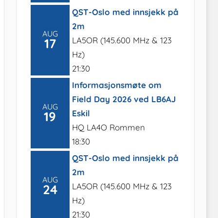
QST-Oslo med innsjekk på
2m
AUG
LA5OR (145.600 MHz & 123
17
Hz)
21:30
Informasjonsmøte om
Field Day 2026 ved LB6AJ
AUG
Eskil
19
HQ LA4O Rommen
18:30
QST-Oslo med innsjekk på
2m
AUG
LA5OR (145.600 MHz & 123
24
Hz)
21:30