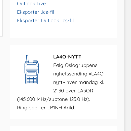
Outlook Live
Eksporter .ics-fil
Eksporter Outlook .ics-fil
LA4O-NYTT
Følg Oslogruppens
nyhetssending «LA4O-
nytt» hver mandag kl.
21.30 over LA5OR
(145.600 MHz/subtone 123.0 Hz).
Ringleder er LB1NH Arild.