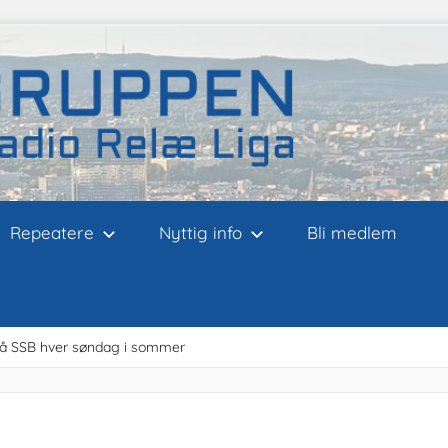
Repeatere
Nyttig info
Bli medlem
på SSB hver søndag i sommer