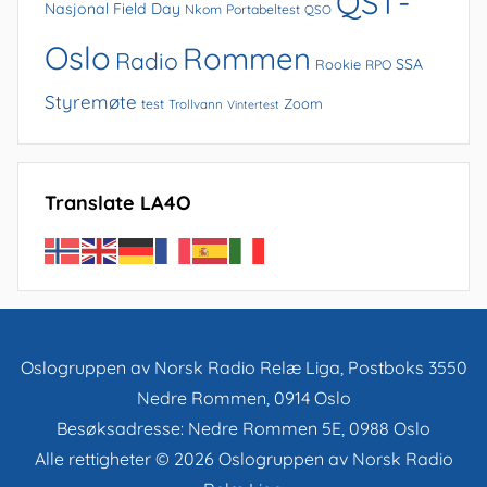
QST-
Nasjonal Field Day
Nkom
Portabeltest
QSO
Oslo
Rommen
Radio
SSA
Rookie
RPO
Styremøte
Zoom
test
Trollvann
Vintertest
Translate LA4O
Oslogruppen av Norsk Radio Relæ Liga, Postboks 3550
Nedre Rommen, 0914 Oslo
Besøksadresse: Nedre Rommen 5E, 0988 Oslo
Alle rettigheter © 2026 Oslogruppen av Norsk Radio