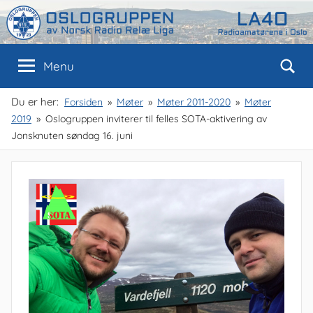
Skip
to
content
Oslogruppen
Radioamatørene
Menu
i
Oslo
av
Du er her:
Forsiden
Møter
Møter 2011-2020
Møter
2019
Oslogruppen inviterer til felles SOTA-aktivering av
NRRL
Jonsknuten søndag 16. juni