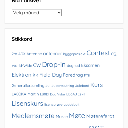
Bla i arkivet
Bla
i
arkivet
Stikkord
Contest
antenner
Antenne
2m
ADX
CQ
byggeprosjekt
Drop-in
CW
Eksamen
World-Wide
dugnad
Elektronikk
Field Day
Foredrag
FT8
Kurs
Generalforsamling
Jul
Juleavslutning
Julebord
LA8OKA Martin
LB0DI Dag Vidar
LB6AJ Eskil
Lisenskurs
lisensprøve
Loddebolt
Møte
Medlemsmøte
Møtereferat
Morse