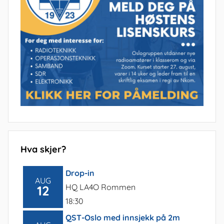
Hva skjer?
Drop-in
AUG
HQ LA4O Rommen
12
18:30
QST-Oslo med innsjekk på 2m