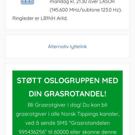
mandag kl. 21.30 over LA5OR
(145.600 MHz/subtone 123.0 Hz).
Ringleder er LB1NH Arild.
Alternativ lyttelink
STØTT OSLOGRUPPEN MED
DIN GRASROTANDEL!
Bli Grasrotgiver i dag! Du kan bli
grasrotgiver i alle Norsk Tippings kanaler,
ved å sende SMS "Grasrotandelen
995436256" til 60000 eller skanne denne