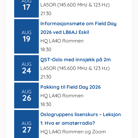
AUG
LA5OR (145.600 MHz & 123 Hz)
17
21:30
Informasjonsmøte om Field Day
2026 ved LB6AJ Eskil
AUG
19
HQ LA4O Rommen
18:30
QST-Oslo med innsjekk på 2m
AUG
LA5OR (145.600 MHz & 123 Hz)
24
21:30
Pakking til Field Day 2026
AUG
HQ LA4O Rommen
26
18:30
Oslogruppens lisenskurs – Leksjon
1: Hva er amatørradio?
AUG
27
HQ LA4O Rommen og Zoom