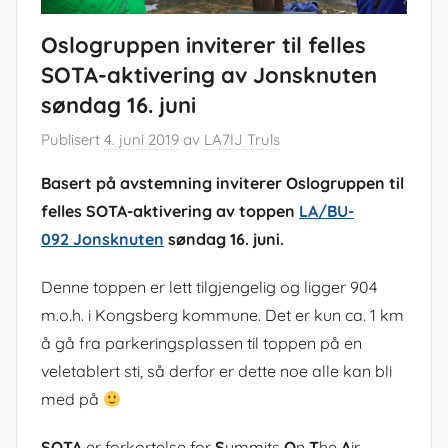
Oslogruppen inviterer til felles
SOTA-aktivering av Jonsknuten
søndag 16. juni
Publisert
4. juni 2019
av
LA7IJ Truls
Basert på avstemning inviterer
Oslogruppen
til
felles SOTA-aktivering av toppen
LA/BU-
092
Jonsknuten
søndag 16. juni.
Denne toppen er lett tilgjengelig og ligger 904
m.o.h. i Kongsberg kommune. Det er kun ca. 1 km
å gå fra parkeringsplassen til toppen på en
veletablert sti, så derfor er dette noe alle kan bli
med på
SOTA
er forkortelse for
S
ummits
O
n
T
he
A
ir,