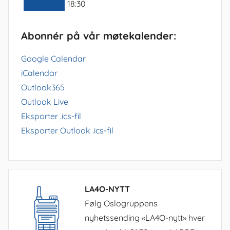
18:30
Abonnér på vår møtekalender:
Google Calendar
iCalendar
Outlook365
Outlook Live
Eksporter .ics-fil
Eksporter Outlook .ics-fil
LA4O-NYTT
Følg Oslogruppens
nyhetssending «LA4O-nytt» hver