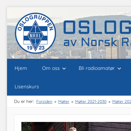
Skip
to
content
Oslogruppen
Radioamatørene
Hjem
Om oss
Bli radioamatør
i
Oslo
av
Lisenskurs
NRRL
Du er her:
Forsiden
Møter
Møter 2021-2030
Møter 202