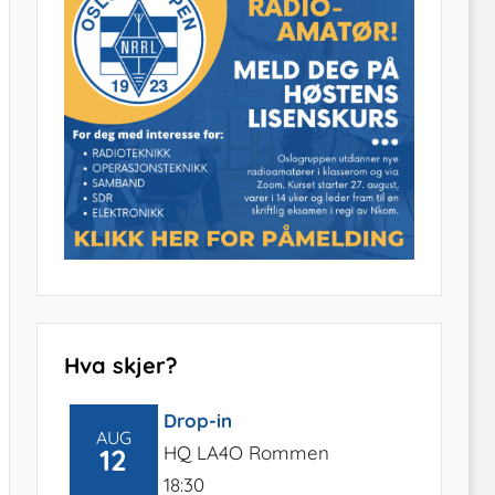
Hva skjer?
Drop-in
AUG
HQ LA4O Rommen
12
18:30