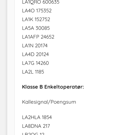
LA1QRO 600635
LA4O 175352
LA1K 152752
LA5A 30085
LA1AFP 24652
LA1N 20174
LA4D 20124
LA7G 14260
LA2L 1185
Klasse B Enkeltoperatør:
Kallesignal/Poengsum
LA2HLA 1854
LA8DNA 217
LB2OG 12