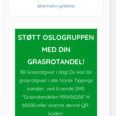
Alternativ lyttelink
STØTT OSLOGRUPPEN
MED DIN
GRASROTANDEL!
Bli Grasrotgiver i dag! Du kan bli
grasrotgiver i alle Norsk Tippings
kanaler, ved å sende SMS
"Grasrotandelen 995436256" til
60000 eller skanne denne QR-
koden: