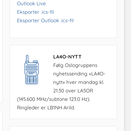
Outlook Live
Eksporter .ics-fil
Eksporter Outlook .ics-fil
LA4O-NYTT
Følg Oslogruppens
nyhetssending «LA4O-
nytt» hver mandag kl.
21.30 over LA5OR
(145.600 MHz/subtone 123.0 Hz).
Ringleder er LB1NH Arild.