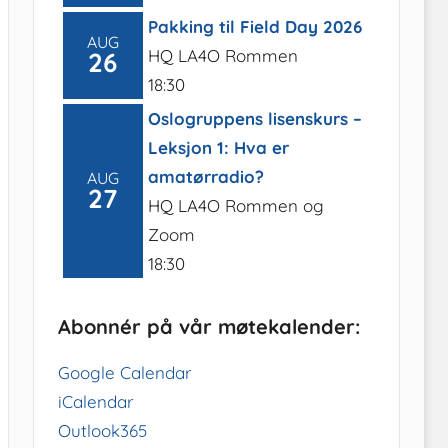
Pakking til Field Day 2026
AUG
HQ LA4O Rommen
26
18:30
Oslogruppens lisenskurs –
Leksjon 1: Hva er
amatørradio?
AUG
27
HQ LA4O Rommen og
Zoom
18:30
Abonnér på vår møtekalender:
Google Calendar
iCalendar
Outlook365