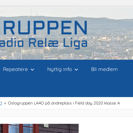
Repeatere
Nyttig info
Bli medlem
1
Oslogruppen LA4O på andreplass i Field day 2020 klasse A