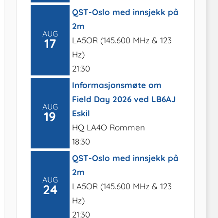
QST-Oslo med innsjekk på
2m
AUG
LA5OR (145.600 MHz & 123
17
Hz)
21:30
Informasjonsmøte om
Field Day 2026 ved LB6AJ
AUG
Eskil
19
HQ LA4O Rommen
18:30
QST-Oslo med innsjekk på
2m
AUG
LA5OR (145.600 MHz & 123
24
Hz)
21:30