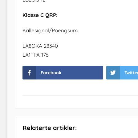
Klasse C QRP:
Kallesignal/Poengsum
LA8OKA 28340
LA1TPA 176
Facebook
Twitte
Relaterte artikler: