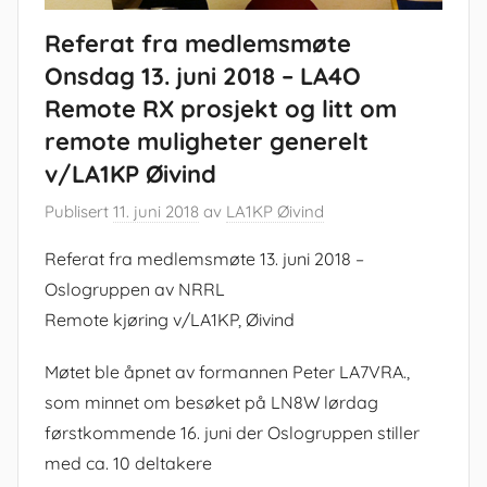
Referat fra medlemsmøte
Onsdag 13. juni 2018 – LA4O
Remote RX prosjekt og litt om
remote muligheter generelt
v/LA1KP Øivind
Publisert
11. juni 2018
av
LA1KP Øivind
Referat fra medlemsmøte 13. juni 2018 –
Oslogruppen av NRRL
Remote kjøring v/LA1KP, Øivind
Møtet ble åpnet av formannen Peter LA7VRA.,
som minnet om besøket på LN8W lørdag
førstkommende 16. juni der Oslogruppen stiller
med ca. 10 deltakere