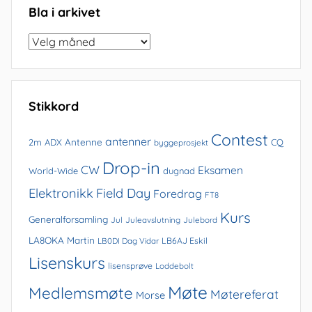
Bla i arkivet
Bla
i
arkivet
Stikkord
Contest
antenner
Antenne
2m
ADX
CQ
byggeprosjekt
Drop-in
CW
Eksamen
World-Wide
dugnad
Elektronikk
Field Day
Foredrag
FT8
Kurs
Generalforsamling
Jul
Juleavslutning
Julebord
LA8OKA Martin
LB0DI Dag Vidar
LB6AJ Eskil
Lisenskurs
lisensprøve
Loddebolt
Møte
Medlemsmøte
Møtereferat
Morse