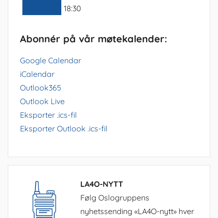
18:30
Abonnér på vår møtekalender:
Google Calendar
iCalendar
Outlook365
Outlook Live
Eksporter .ics-fil
Eksporter Outlook .ics-fil
LA4O-NYTT
Følg Oslogruppens
nyhetssending «LA4O-nytt» hver