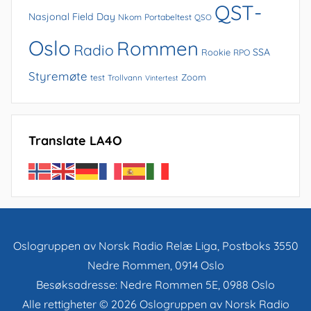
QST-
Nasjonal Field Day
Nkom
Portabeltest
QSO
Oslo
Rommen
Radio
SSA
Rookie
RPO
Styremøte
Zoom
test
Trollvann
Vintertest
Translate LA4O
Oslogruppen av Norsk Radio Relæ Liga, Postboks 3550
Nedre Rommen, 0914 Oslo
Besøksadresse: Nedre Rommen 5E, 0988 Oslo
Alle rettigheter © 2026 Oslogruppen av Norsk Radio