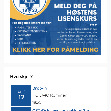
Hva skjer?
Drop-in
AUG
HQ LA4O Rommen
12
18:30
QST-Oslo med innsjekk på 2m