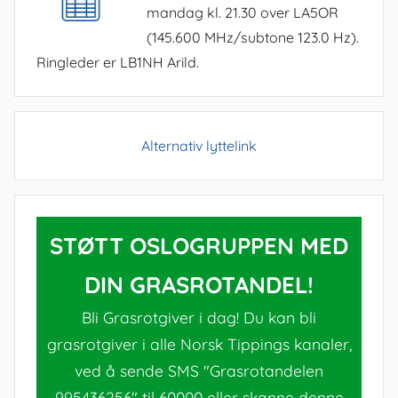
mandag kl. 21.30 over LA5OR
(145.600 MHz/subtone 123.0 Hz).
Ringleder er LB1NH Arild.
Alternativ lyttelink
STØTT OSLOGRUPPEN MED
DIN GRASROTANDEL!
Bli Grasrotgiver i dag! Du kan bli
grasrotgiver i alle Norsk Tippings kanaler,
ved å sende SMS "Grasrotandelen
995436256" til 60000 eller skanne denne