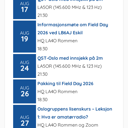
AUG
LA5OR (145.600 MHz & 123 Hz)
17
21:30
Informasjonsmøte om Field Day
2026 ved LB6AJ Eskil
AUG
19
HQ LA4O Rommen
18:30
QST-Oslo med innsjekk på 2m
AUG
LA5OR (145.600 MHz & 123 Hz)
24
21:30
Pakking til Field Day 2026
AUG
HQ LA4O Rommen
26
18:30
Oslogruppens lisenskurs – Leksjon
1: Hva er amatørradio?
AUG
27
HQ LA4O Rommen og Zoom