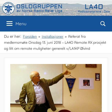
Skip
to
content
Oslogruppen
Radioamatørene
Menu
i
Oslo
av
Du er her:
Forsiden
Installasjoner
Referat fra
medlemsmøte Onsdag 13. juni 2018 – LA4O Remote RX prosjekt
NRRL
og litt om remote muligheter generelt v/LA1KP Øivind