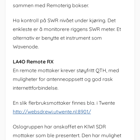
sammen med Remoterig bokser.
Ha kontroll på SWR nivået under kjøring. Det
enkleste er å monitorere riggens SWR meter. Et
alternativ er benytte et instrument som
Wavenode.
LA4O Remote RX
En remote mottaker krever støyfritt QTH, med
muligheter for antenneoppsett og god rask
internettforbindelse.
En slik flerbruksmottaker finnes bla. i Twente
http://websdr.ewi.utwente.nl:8901/
Oslogruppen har anskaffet en KIWI SDR
mottaker som ble presentert. Den har mulighet