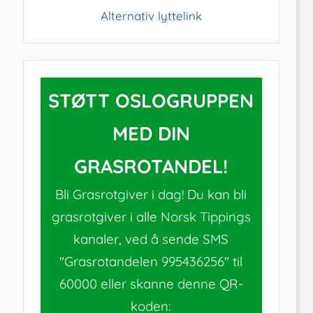
Alternativ lyttelink
STØTT OSLOGRUPPEN
MED DIN
GRASROTANDEL!
Bli Grasrotgiver i dag! Du kan bli
grasrotgiver i alle Norsk Tippings
kanaler, ved å sende SMS
"Grasrotandelen 995436256" til
60000 eller skanne denne QR-
koden: