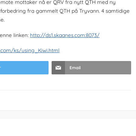
emote mottaker nå er QRV fra nytt QTH med ny
r forbedring fra gammelt QTH på Tryvann. 4 samtidige
e.
denne linken:
http://ds1.skaanes.com:8073/
dr.com/ks/using_Kiwi.html
r
Email