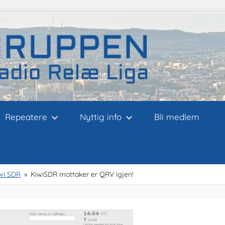
Repeatere
Nyttig info
Bli medlem
wi SDR
KiwiSDR mottaker er QRV igjen!