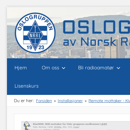
Skip
to
content
Oslogruppen
Radioamatørene
Hjem
Om oss
Bli radioamatør
i
Oslo
av
Lisenskurs
NRRL
Du er her:
Forsiden
Installasjoner
Remote mottaker - Ki