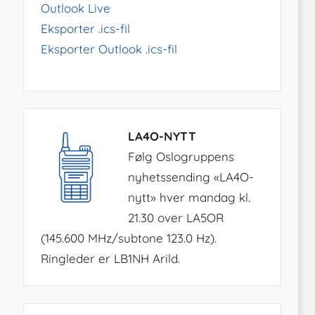
Outlook Live
Eksporter .ics-fil
Eksporter Outlook .ics-fil
LA4O-NYTT
Følg Oslogruppens
nyhetssending «LA4O-
nytt» hver mandag kl.
21.30 over LA5OR
(145.600 MHz/subtone 123.0 Hz).
Ringleder er LB1NH Arild.