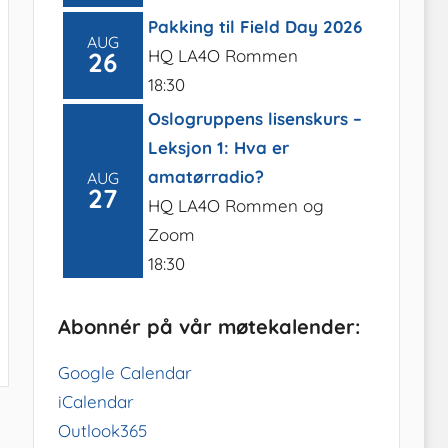
Pakking til Field Day 2026
AUG
HQ LA4O Rommen
26
18:30
Oslogruppens lisenskurs –
Leksjon 1: Hva er
amatørradio?
AUG
27
HQ LA4O Rommen og
Zoom
18:30
Abonnér på vår møtekalender:
Google Calendar
iCalendar
Outlook365