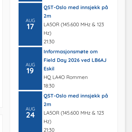
QST-Oslo med innsjekk på
2m
AUG
LA5OR (145.600 MHz & 123
17
Hz)
21:30
Informasjonsmøte om
Field Day 2026 ved LB6AJ
AUG
Eskil
19
HQ LA4O Rommen
18:30
QST-Oslo med innsjekk på
2m
AUG
LA5OR (145.600 MHz & 123
24
Hz)
21:30