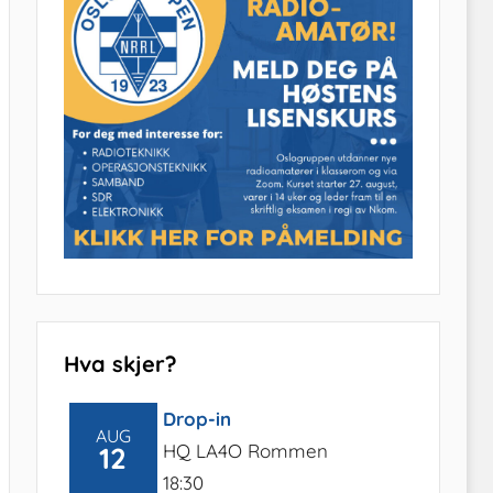
Hva skjer?
Drop-in
AUG
HQ LA4O Rommen
12
18:30