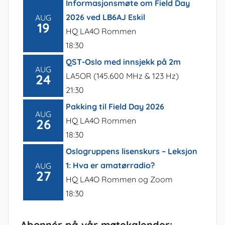
Informasjonsmøte om Field Day
2026 ved LB6AJ Eskil
AUG
19
HQ LA4O Rommen
18:30
QST-Oslo med innsjekk på 2m
AUG
LA5OR (145.600 MHz & 123 Hz)
24
21:30
Pakking til Field Day 2026
AUG
HQ LA4O Rommen
26
18:30
Oslogruppens lisenskurs – Leksjon
1: Hva er amatørradio?
AUG
27
HQ LA4O Rommen og Zoom
18:30
Abonnér på vår møtekalender: