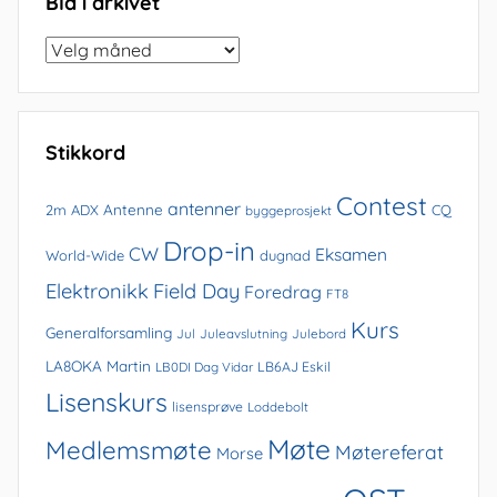
Bla i arkivet
Bla
i
arkivet
Stikkord
Contest
antenner
Antenne
2m
ADX
CQ
byggeprosjekt
Drop-in
CW
Eksamen
World-Wide
dugnad
Elektronikk
Field Day
Foredrag
FT8
Kurs
Generalforsamling
Jul
Juleavslutning
Julebord
LA8OKA Martin
LB0DI Dag Vidar
LB6AJ Eskil
Lisenskurs
lisensprøve
Loddebolt
Møte
Medlemsmøte
Møtereferat
Morse