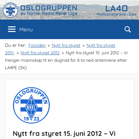
Skip
to
content
Oslogruppen
Radioamatørene
Menu
i
Oslo
av
Du er her:
Forsiden
Nytt fra styret
Nytt fra styret
2011-
Nytt fra styret 2012
Nytt fra styret 15. juni 2012 – Vi
NRRL
trenger mannskap til en dugnad for å ta ned antennene etter
LA4PE (SK)
Nytt fra styret 15. juni 2012 – Vi