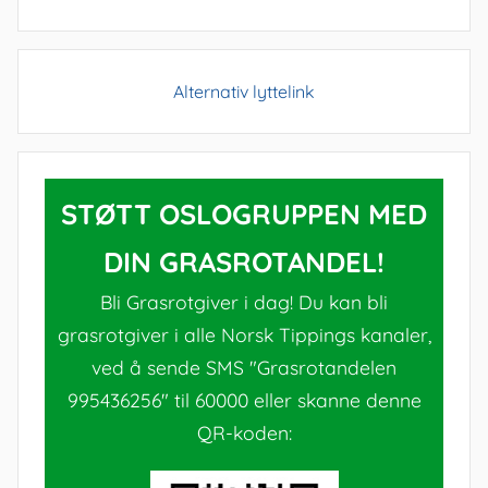
Alternativ lyttelink
STØTT OSLOGRUPPEN MED
DIN GRASROTANDEL!
Bli Grasrotgiver i dag! Du kan bli
grasrotgiver i alle Norsk Tippings kanaler,
ved å sende SMS "Grasrotandelen
995436256" til 60000 eller skanne denne
QR-koden: