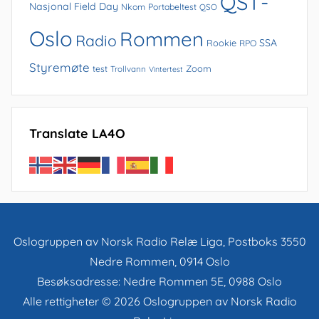
QST-
Nasjonal Field Day
Nkom
Portabeltest
QSO
Oslo
Rommen
Radio
SSA
Rookie
RPO
Styremøte
Zoom
test
Trollvann
Vintertest
Translate LA4O
Oslogruppen av Norsk Radio Relæ Liga, Postboks 3550
Nedre Rommen, 0914 Oslo
Besøksadresse: Nedre Rommen 5E, 0988 Oslo
Alle rettigheter © 2026 Oslogruppen av Norsk Radio