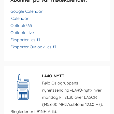
Google Calendar
iCalendar
Outlook365
Outlook Live
Eksporter .ics-fil
Eksporter Outlook .ics-fil
LA4O-NYTT
Følg Oslogruppens
nyhetssending «LA4O-nytt» hver
mandag kl. 21.30 over LA5OR
(145.600 MHz/subtone 123.0 Hz).
Ringleder er LB1NH Arild.