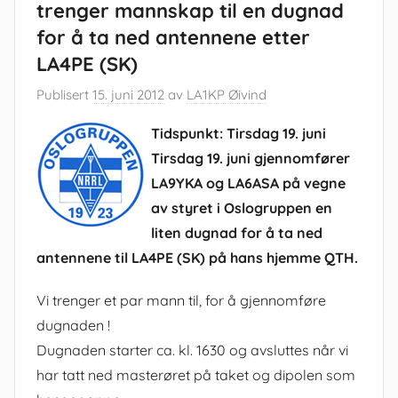
trenger mannskap til en dugnad
for å ta ned antennene etter
LA4PE (SK)
Publisert
15. juni 2012
av
LA1KP Øivind
Tidspunkt: Tirsdag 19. juni
Tirsdag 19. juni gjennomfører
LA9YKA og LA6ASA på vegne
av styret i Oslogruppen en
liten dugnad for å ta ned
antennene til LA4PE (SK) på hans hjemme QTH.
Vi trenger et par mann til, for å gjennomføre
dugnaden !
Dugnaden starter ca. kl. 1630 og avsluttes når vi
har tatt ned masterøret på taket og dipolen som