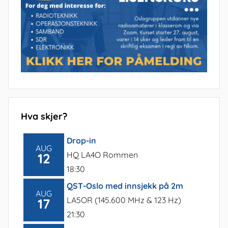
Hva skjer?
Drop-in
AUG
HQ LA4O Rommen
12
18:30
QST-Oslo med innsjekk på 2m
AUG
LA5OR (145.600 MHz & 123 Hz)
17
21:30