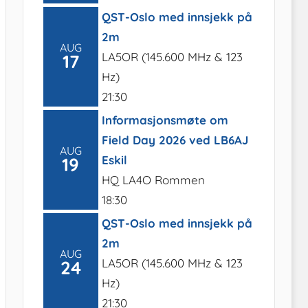
QST-Oslo med innsjekk på
2m
AUG
LA5OR (145.600 MHz & 123
17
Hz)
21:30
Informasjonsmøte om
Field Day 2026 ved LB6AJ
AUG
Eskil
19
HQ LA4O Rommen
18:30
QST-Oslo med innsjekk på
2m
AUG
LA5OR (145.600 MHz & 123
24
Hz)
21:30