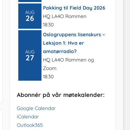
Pakking til Field Day 2026
AUG
HQ LA4O Rommen
26
18:30
Oslogruppens lisenskurs –
Leksjon 1: Hva er
amatørradio?
AUG
27
HQ LA4O Rommen og
Zoom
18:30
Abonnér på vår møtekalender:
Google Calendar
iCalendar
Outlook365