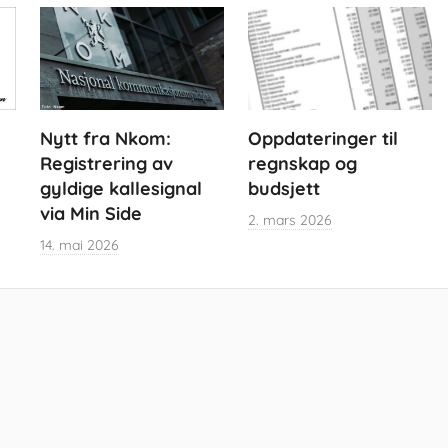
Nytt fra Nkom:
Oppdateringer til
Registrering av
regnskap og
gyldige kallesignal
budsjett
via Min Side
2. mars 2026
14. mai 2026