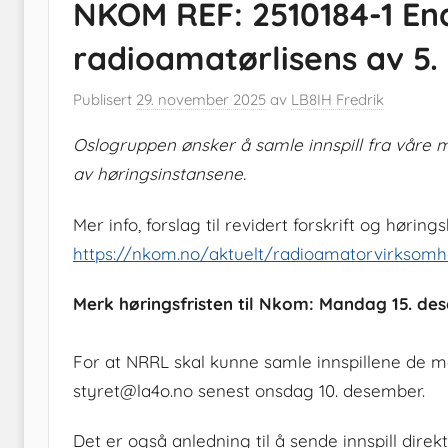
NKOM REF: 2510184-1 End
radioamatørlisens av 5.
Publisert
29. november 2025
av
LB8IH Fredrik
Oslogruppen ønsker å samle innspill fra våre
av høringsinstansene.
Mer info, forslag til revidert forskrift og høring
https://nkom.no/aktuelt/radioamatorvirksomhe
Merk høringsfristen til Nkom: Mandag 15. de
For at NRRL skal kunne samle innspillene de mot
styret@la4o.no senest onsdag 10. desember.
Det er også anledning til å sende innspill direk