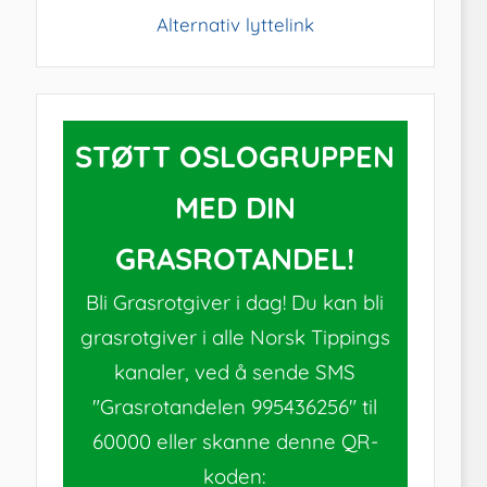
Alternativ lyttelink
STØTT OSLOGRUPPEN
MED DIN
GRASROTANDEL!
Bli Grasrotgiver i dag! Du kan bli
grasrotgiver i alle Norsk Tippings
kanaler, ved å sende SMS
"Grasrotandelen 995436256" til
60000 eller skanne denne QR-
koden: