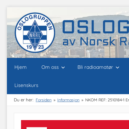
Skip
to
content
Oslogruppen
Radioamatørene
Hjem
Om oss
Bli radioamatør
i
Oslo
av
Lisenskurs
NRRL
Du er her:
Forsiden
Informasjon
NKOM REF: 2510184-1 End