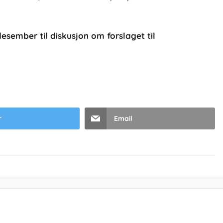
sember til diskusjon om forslaget til
r
Email