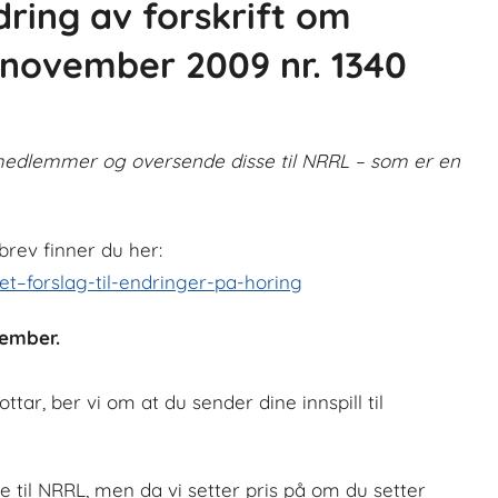
ring av forskrift om
 november 2009 nr. 1340
 medlemmer og oversende disse til NRRL – som er en
sbrev finner du her:
t–forslag-til-endringer-pa-horing
sember.
tar, ber vi om at du sender dine innspill til
te til NRRL, men da vi setter pris på om du setter