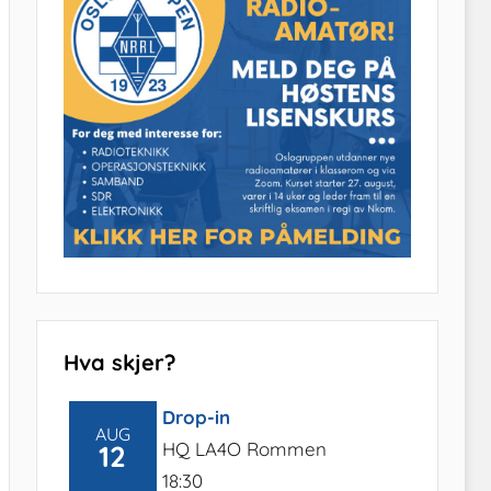
Hva skjer?
Drop-in
AUG
HQ LA4O Rommen
12
18:30