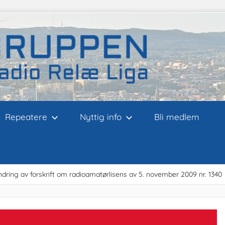
Repeatere
Nyttig info
Bli medlem
ring av forskrift om radioamatørlisens av 5. november 2009 nr. 1340