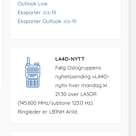
Outlook Live
Eksporter .ics-fil
Eksporter Outlook .ics-fil
LA4O-NYTT
Følg Oslogruppens
nyhetssending «LA4O-
nytt» hver mandag kl.
21.30 over LA5OR
(145.600 MHz/subtone 123.0 Hz).
Ringleder er LB1NH Arild.