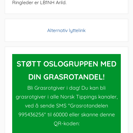
Ringleder er LB1NH Arild.
Alternativ lyttelink
STØTT OSLOGRUPPEN MED
DIN GRASROTANDEL!
Bli Grasrotgiver i dag! Du kan bli
grasrotgiver i alle Norsk Tippings kanaler,
ved å sende SMS "Grasrotandelen
995436256" til 60000 eller skanne denne
QR-koden: