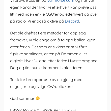
Vi prøvde oss litt på
vailmorse.com
og har vår
egen kanal der hvor vi etterhvert kan prøve oss
litt med noen enkle QSO’er og etterhvert gå over
på radio. Vi er også aktive på
Discord
.
Det ble drøftet flere metoder for opplegg
fremover, vi ble enige om å ta opp ballen igjen
etter ferien. Det som er sikkert er at vi får til
fysiske samlinger, enten på Rommen eller
digitalt. Hver 14. dag etter ferien i første omgang.
Dag og tidspunkt kommer i kalenderen.
Takk for bra oppmøte av en gjeng med
engasjerte og ivrige CW-deltakere!
God sommer
LB5SK Magne & LB2KK Per Thomas