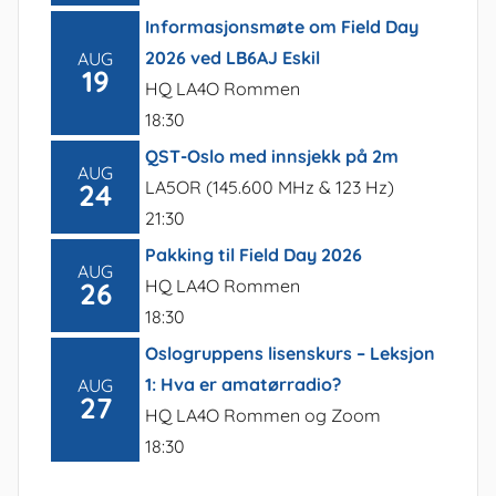
Informasjonsmøte om Field Day
2026 ved LB6AJ Eskil
AUG
19
HQ LA4O Rommen
18:30
QST-Oslo med innsjekk på 2m
AUG
LA5OR (145.600 MHz & 123 Hz)
24
21:30
Pakking til Field Day 2026
AUG
HQ LA4O Rommen
26
18:30
Oslogruppens lisenskurs – Leksjon
1: Hva er amatørradio?
AUG
27
HQ LA4O Rommen og Zoom
18:30