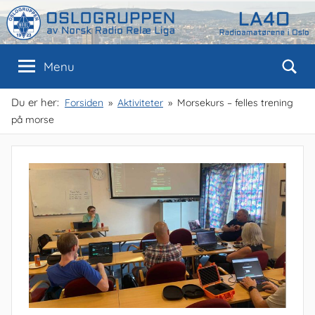
Skip
to
content
Oslogruppen
Radioamatørene
Menu
i
Oslo
av
Du er her:
Forsiden
Aktiviteter
Morsekurs – felles trening
på morse
NRRL