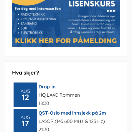
Hva skjer?
Drop-in
AUG
HQ LA4O Rommen
12
18:30
QST-Oslo med innsjekk på 2m
AUG
LA5OR (145.600 MHz & 123 Hz)
17
21:30