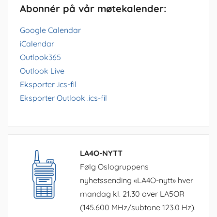
Abonnér på vår møtekalender:
Google Calendar
iCalendar
Outlook365
Outlook Live
Eksporter .ics-fil
Eksporter Outlook .ics-fil
LA4O-NYTT
Følg Oslogruppens
nyhetssending «LA4O-nytt» hver
mandag kl. 21.30 over LA5OR
(145.600 MHz/subtone 123.0 Hz).