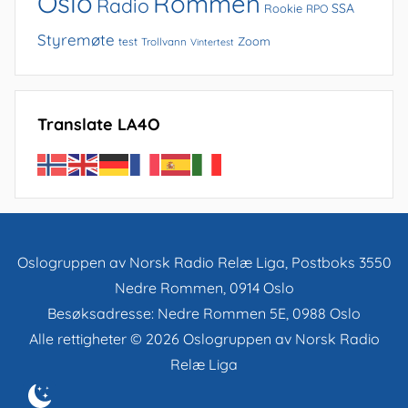
Oslo
Rommen
Radio
SSA
Rookie
RPO
Styremøte
Zoom
test
Trollvann
Vintertest
Translate LA4O
Oslogruppen av Norsk Radio Relæ Liga, Postboks 3550
Nedre Rommen, 0914 Oslo
Besøksadresse: Nedre Rommen 5E, 0988 Oslo
Alle rettigheter © 2026 Oslogruppen av Norsk Radio
Relæ Liga