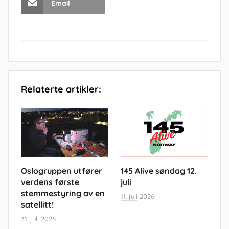
Email
Relaterte artikler:
Oslogruppen utfører
145 Alive søndag 12.
verdens første
juli
stemmestyring av en
11. juli 2026
satellitt!
31. juli 2026