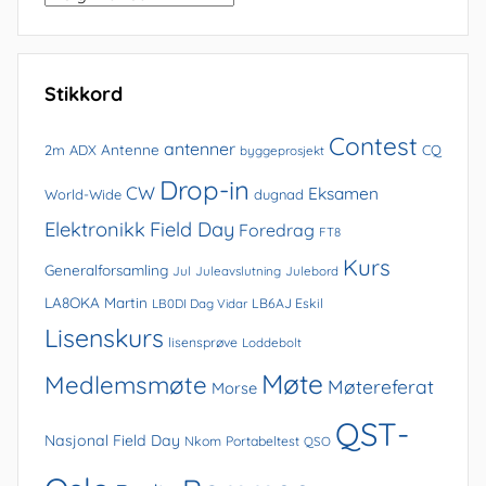
i
arkivet
Stikkord
Contest
antenner
Antenne
2m
ADX
CQ
byggeprosjekt
Drop-in
CW
Eksamen
World-Wide
dugnad
Elektronikk
Field Day
Foredrag
FT8
Kurs
Generalforsamling
Jul
Juleavslutning
Julebord
LA8OKA Martin
LB0DI Dag Vidar
LB6AJ Eskil
Lisenskurs
lisensprøve
Loddebolt
Møte
Medlemsmøte
Møtereferat
Morse
QST-
Nasjonal Field Day
Nkom
Portabeltest
QSO