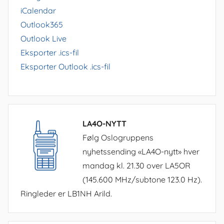
iCalendar
Outlook365
Outlook Live
Eksporter .ics-fil
Eksporter Outlook .ics-fil
LA4O-NYTT
Følg Oslogruppens
nyhetssending «LA4O-nytt» hver
mandag kl. 21.30 over LA5OR
(145.600 MHz/subtone 123.0 Hz).
Ringleder er LB1NH Arild.