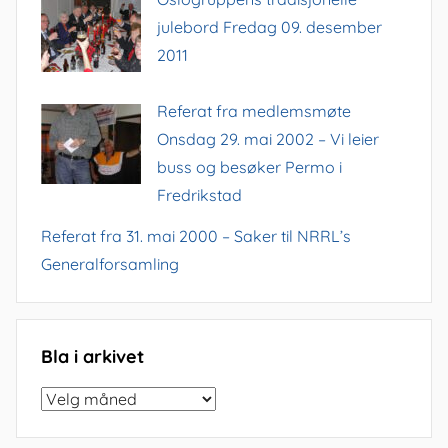
julebord Fredag 09. desember
2011
Referat fra medlemsmøte
Onsdag 29. mai 2002 – Vi leier
buss og besøker Permo i
Fredrikstad
Referat fra 31. mai 2000 – Saker til NRRL’s
Generalforsamling
Bla i arkivet
Bla
i