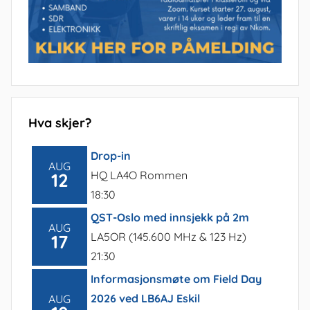
Hva skjer?
Drop-in
AUG
HQ LA4O Rommen
12
18:30
QST-Oslo med innsjekk på 2m
AUG
LA5OR (145.600 MHz & 123 Hz)
17
21:30
Informasjonsmøte om Field Day
2026 ved LB6AJ Eskil
AUG