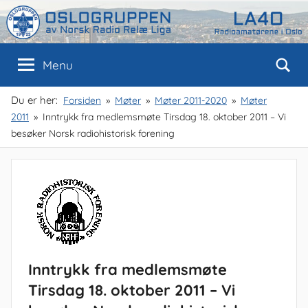
Skip
to
content
Oslogruppen
Radioamatørene
Menu
i
Oslo
av
Du er her:
Forsiden
Møter
Møter 2011-2020
Møter
2011
Inntrykk fra medlemsmøte Tirsdag 18. oktober 2011 – Vi
NRRL
besøker Norsk radiohistorisk forening
Inntrykk fra medlemsmøte
Tirsdag 18. oktober 2011 – Vi