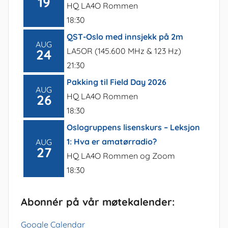
19
HQ LA4O Rommen
18:30
QST-Oslo med innsjekk på 2m
AUG
LA5OR (145.600 MHz & 123 Hz)
24
21:30
Pakking til Field Day 2026
AUG
HQ LA4O Rommen
26
18:30
Oslogruppens lisenskurs – Leksjon
1: Hva er amatørradio?
AUG
27
HQ LA4O Rommen og Zoom
18:30
Abonnér på vår møtekalender:
Google Calendar