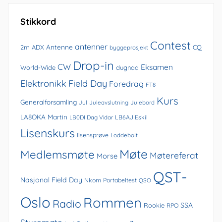
arkivet
Stikkord
Contest
antenner
Antenne
2m
ADX
CQ
byggeprosjekt
Drop-in
CW
Eksamen
World-Wide
dugnad
Elektronikk
Field Day
Foredrag
FT8
Kurs
Generalforsamling
Jul
Juleavslutning
Julebord
LA8OKA Martin
LB0DI Dag Vidar
LB6AJ Eskil
Lisenskurs
lisensprøve
Loddebolt
Møte
Medlemsmøte
Møtereferat
Morse
QST-
Nasjonal Field Day
Nkom
Portabeltest
QSO
Oslo
Rommen
Radio
SSA
Rookie
RPO