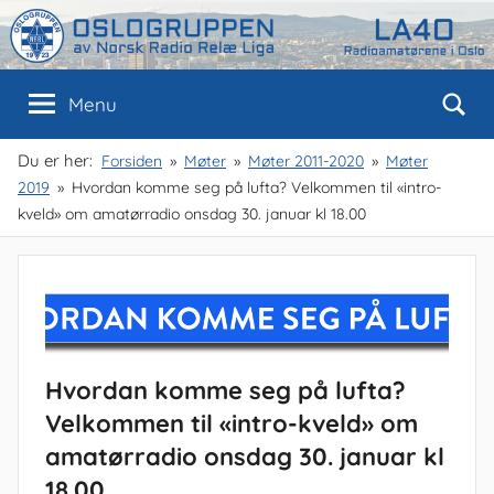
Skip
to
content
Oslogruppen
Radioamatørene
Menu
i
Oslo
av
Du er her:
Forsiden
Møter
Møter 2011-2020
Møter
2019
Hvordan komme seg på lufta? Velkommen til «intro-
NRRL
kveld» om amatørradio onsdag 30. januar kl 18.00
Hvordan komme seg på lufta?
Velkommen til «intro-kveld» om
amatørradio onsdag 30. januar kl
18.00