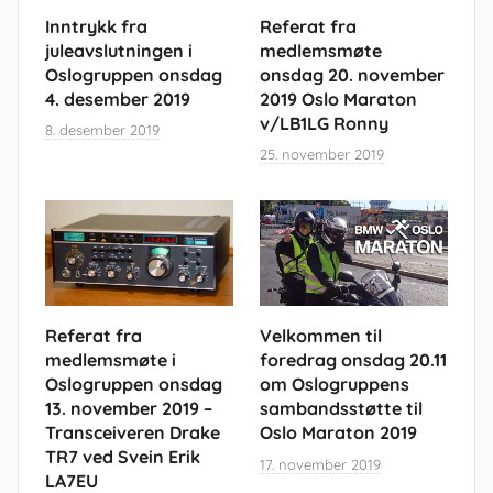
Inntrykk fra
Referat fra
juleavslutningen i
medlemsmøte
Oslogruppen onsdag
onsdag 20. november
4. desember 2019
2019 Oslo Maraton
v/LB1LG Ronny
8. desember 2019
25. november 2019
Referat fra
Velkommen til
medlemsmøte i
foredrag onsdag 20.11
Oslogruppen onsdag
om Oslogruppens
13. november 2019 –
sambandsstøtte til
Transceiveren Drake
Oslo Maraton 2019
TR7 ved Svein Erik
17. november 2019
LA7EU