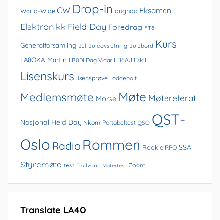
Drop-in
CW
Eksamen
World-Wide
dugnad
Elektronikk
Field Day
Foredrag
FT8
Kurs
Generalforsamling
Jul
Juleavslutning
Julebord
LA8OKA Martin
LB0DI Dag Vidar
LB6AJ Eskil
Lisenskurs
lisensprøve
Loddebolt
Møte
Medlemsmøte
Møtereferat
Morse
QST-
Nasjonal Field Day
Nkom
Portabeltest
QSO
Oslo
Rommen
Radio
SSA
Rookie
RPO
Styremøte
Zoom
test
Trollvann
Vintertest
Translate LA4O