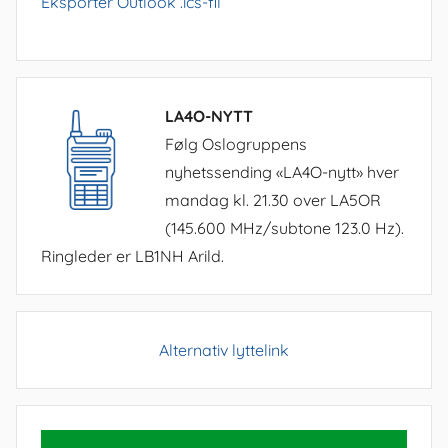
Eksporter Outlook .ics-fil
LA4O-NYTT
Følg Oslogruppens
nyhetssending «LA4O-nytt» hver
mandag kl. 21.30 over LA5OR
(145.600 MHz/subtone 123.0 Hz).
Ringleder er LB1NH Arild.
Alternativ lyttelink