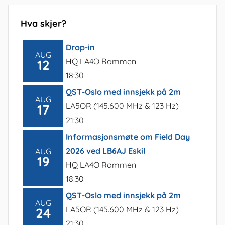
Hva skjer?
Drop-in
AUG
HQ LA4O Rommen
12
18:30
QST-Oslo med innsjekk på 2m
AUG
LA5OR (145.600 MHz & 123 Hz)
17
21:30
Informasjonsmøte om Field Day
2026 ved LB6AJ Eskil
AUG
19
HQ LA4O Rommen
18:30
QST-Oslo med innsjekk på 2m
AUG
LA5OR (145.600 MHz & 123 Hz)
24
21:30