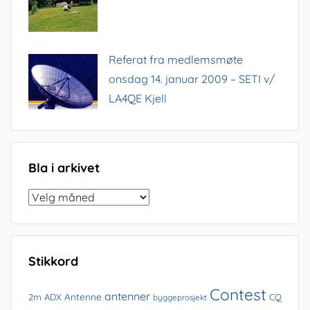
Referat fra medlemsmøte
onsdag 14. januar 2009 – SETI v/
LA4QE Kjell
Bla i arkivet
Bla
i
arkivet
Stikkord
Contest
antenner
Antenne
2m
ADX
CQ
byggeprosjekt