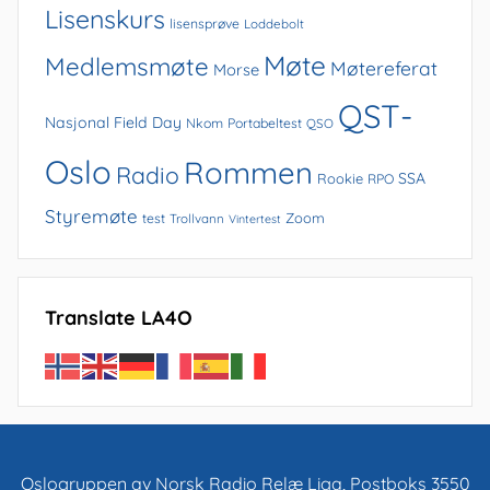
Lisenskurs
lisensprøve
Loddebolt
Møte
Medlemsmøte
Møtereferat
Morse
QST-
Nasjonal Field Day
Nkom
Portabeltest
QSO
Oslo
Rommen
Radio
SSA
Rookie
RPO
Styremøte
Zoom
test
Trollvann
Vintertest
Translate LA4O
Oslogruppen av Norsk Radio Relæ Liga, Postboks 3550