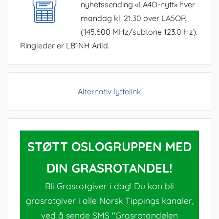
nyhetssending «LA4O-nytt» hver
mandag kl. 21.30 over LA5OR
(145.600 MHz/subtone 123.0 Hz).
Ringleder er LB1NH Arild.
Alternativ lyttelink
STØTT OSLOGRUPPEN MED
DIN GRASROTANDEL!
Bli Grasrotgiver i dag! Du kan bli
grasrotgiver i alle Norsk Tippings kanaler,
ved å sende SMS "Grasrotandelen