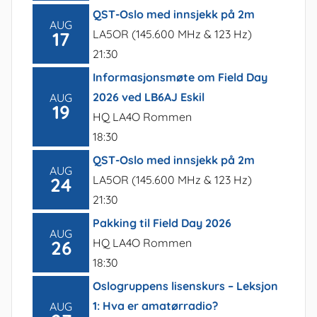
QST-Oslo med innsjekk på 2m
AUG
LA5OR (145.600 MHz & 123 Hz)
17
21:30
Informasjonsmøte om Field Day
2026 ved LB6AJ Eskil
AUG
19
HQ LA4O Rommen
18:30
QST-Oslo med innsjekk på 2m
AUG
LA5OR (145.600 MHz & 123 Hz)
24
21:30
Pakking til Field Day 2026
AUG
HQ LA4O Rommen
26
18:30
Oslogruppens lisenskurs – Leksjon
1: Hva er amatørradio?
AUG