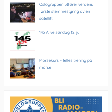
w
Oslogruppen utfører verdens
s
første stemmestyring av en
N
satellitt!
a
v
145 Alive søndag 12. juli
i
g
a
t
Morsekurs – felles trening på
morse
i
o
n