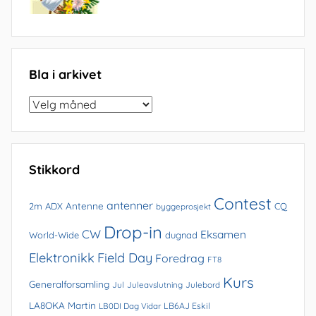
Bla i arkivet
Bla
i
arkivet
Stikkord
Contest
antenner
Antenne
2m
ADX
CQ
byggeprosjekt
Drop-in
CW
Eksamen
World-Wide
dugnad
Elektronikk
Field Day
Foredrag
FT8
Kurs
Generalforsamling
Jul
Juleavslutning
Julebord
LA8OKA Martin
LB0DI Dag Vidar
LB6AJ Eskil