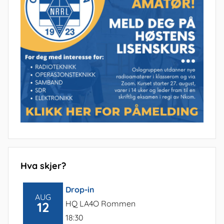
Hva skjer?
Drop-in
AUG
HQ LA4O Rommen
12
18:30