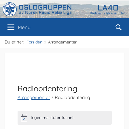
Skip
to
content
Oslogruppen
Radioamatørene
Menu
i
Oslo
av
Du er her:
Forsiden
Arrangementer
NRRL
Radioorientering
Arrangementer
Radioorientering
Arrangementer
Ingen resultater funnet.
M
e