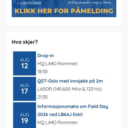
Hva skjer?
Drop-in
AUG
HQ LA4O Rommen
12
18:30
QST-Oslo med innsjekk på 2m
AUG
LA5OR (145.600 MHz & 123 Hz)
17
21:30
Informasjonsmøte om Field Day
2026 ved LB6AJ Eskil
AUG
19
HQ LA4O Rommen