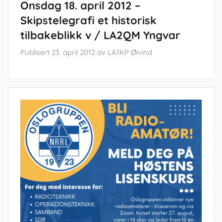
Onsdag 18. april 2012 –
Skipstelegrafi et historisk
tilbakeblikk v / LA2QM Yngvar
Publisert
23. april 2012
av
LA1KP Øivind