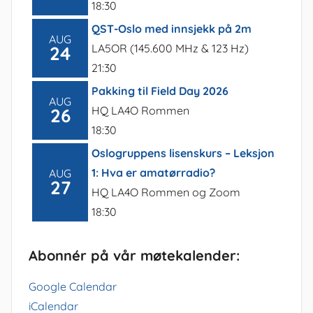
18:30
QST-Oslo med innsjekk på 2m
AUG
LA5OR (145.600 MHz & 123 Hz)
24
21:30
Pakking til Field Day 2026
AUG
HQ LA4O Rommen
26
18:30
Oslogruppens lisenskurs – Leksjon
1: Hva er amatørradio?
AUG
27
HQ LA4O Rommen og Zoom
18:30
Abonnér på vår møtekalender:
Google Calendar
iCalendar