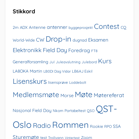
Stikkord
Contest
antenner
Antenne
2m
ADX
CQ
byggeprosjekt
Drop-in
CW
Eksamen
World-Wide
dugnad
Elektronikk
Field Day
Foredrag
FT8
Kurs
Generalforsamling
Jul
Juleavslutning
Julebord
LA8OKA Martin
LB0DI Dag Vidar
LB6AJ Eskil
Lisenskurs
lisensprøve
Loddebolt
Møte
Medlemsmøte
Møtereferat
Morse
QST-
Nasjonal Field Day
Nkom
Portabeltest
QSO
Oslo
Rommen
Radio
SSA
Rookie
RPO
Styremøte
Zoom
test
Trollvann
Vintertest