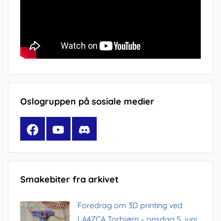
Oslogruppen på sosiale medier
Facebook
YouTube
Discord
Smakebiter fra arkivet
Foredrag om 3D printing ved
LA4ZCA Torbjørn – onsdag 5. juni