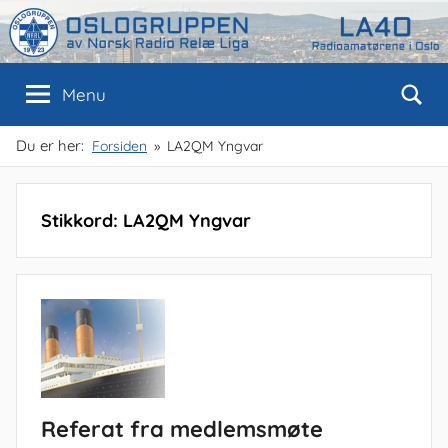
Skip
to
content
Oslogruppen
Radioamatørene
Menu
i
Oslo
av
Du er her:
Forsiden
LA2QM Yngvar
NRRL
Stikkord:
LA2QM Yngvar
Referat fra medlemsmøte