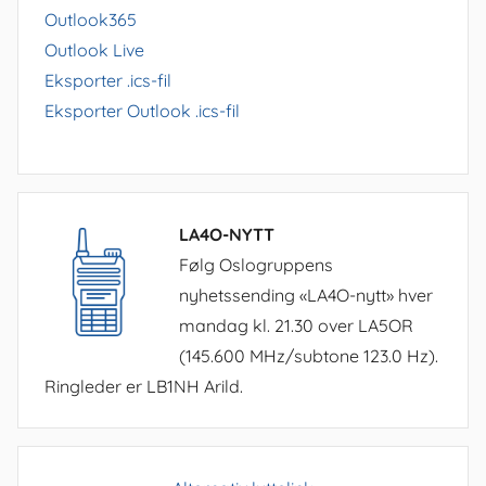
Outlook365
Outlook Live
Eksporter .ics-fil
Eksporter Outlook .ics-fil
LA4O-NYTT
Følg Oslogruppens
nyhetssending «LA4O-nytt» hver
mandag kl. 21.30 over LA5OR
(145.600 MHz/subtone 123.0 Hz).
Ringleder er LB1NH Arild.