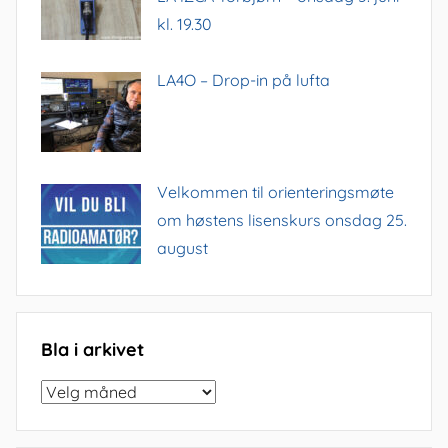
kl. 19.30
LA4O – Drop-in på lufta
Velkommen til orienteringsmøte
om høstens lisenskurs onsdag 25.
august
Bla i arkivet
Bla
i
arkivet