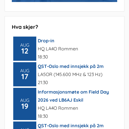
Hva skjer?
Drop-in
AUG
HQ LA4O Rommen
12
18:30
QST-Oslo med innsjekk på 2m
AUG
LA5OR (145.600 MHz & 123 Hz)
17
21:30
Informasjonsmøte om Field Day
2026 ved LB6AJ Eskil
AUG
19
HQ LA4O Rommen
18:30
QST-Oslo med innsjekk på 2m