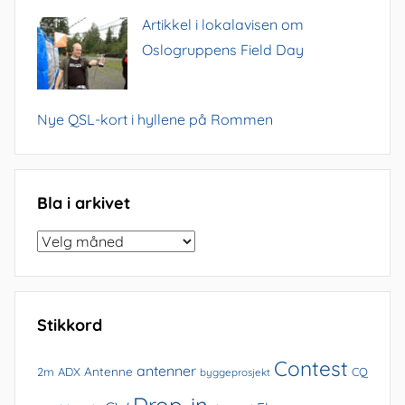
Artikkel i lokalavisen om
Oslogruppens Field Day
Nye QSL-kort i hyllene på Rommen
Bla i arkivet
Bla
i
arkivet
Stikkord
Contest
antenner
Antenne
2m
ADX
CQ
byggeprosjekt