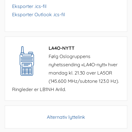
Eksporter .ics-fil
Eksporter Outlook .ics-fil
LA4O-NYTT
Følg Oslogruppens
nyhetssending «LA4O-nytt» hver
mandag kl. 21.30 over LA5OR
(145.600 MHz/subtone 123.0 Hz).
Ringleder er LB1NH Arild.
Alternativ lyttelink