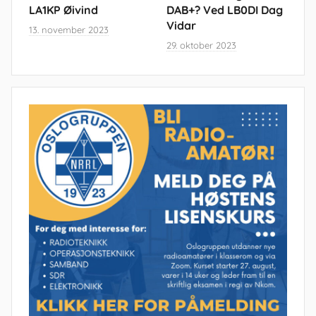
LA1KP Øivind
DAB+? Ved LB0DI Dag
Vidar
13. november 2023
29. oktober 2023