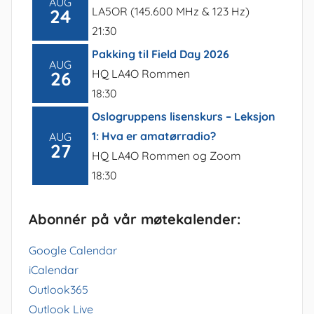
AUG
LA5OR (145.600 MHz & 123 Hz)
24
21:30
Pakking til Field Day 2026
AUG
HQ LA4O Rommen
26
18:30
Oslogruppens lisenskurs – Leksjon
1: Hva er amatørradio?
AUG
27
HQ LA4O Rommen og Zoom
18:30
Abonnér på vår møtekalender:
Google Calendar
iCalendar
Outlook365
Outlook Live