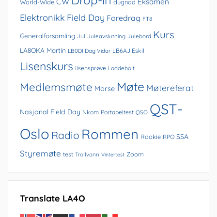
Drop-in
CW
Eksamen
World-Wide
dugnad
Elektronikk
Field Day
Foredrag
FT8
Kurs
Generalforsamling
Jul
Juleavslutning
Julebord
LA8OKA Martin
LB0DI Dag Vidar
LB6AJ Eskil
Lisenskurs
lisensprøve
Loddebolt
Møte
Medlemsmøte
Møtereferat
Morse
QST-
Nasjonal Field Day
Nkom
Portabeltest
QSO
Oslo
Rommen
Radio
SSA
Rookie
RPO
Styremøte
Zoom
test
Trollvann
Vintertest
Translate LA4O