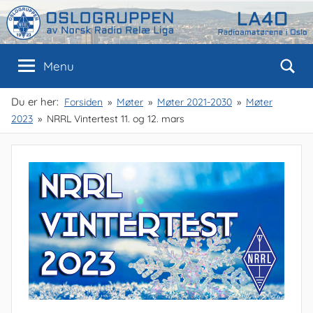
Skip
to
content
Oslogruppen
Radioamatørene
Menu
i
Oslo
av
Du er her:
Forsiden
Møter
Møter 2021-2030
Møter
2023
NRRL Vintertest 11. og 12. mars
NRRL