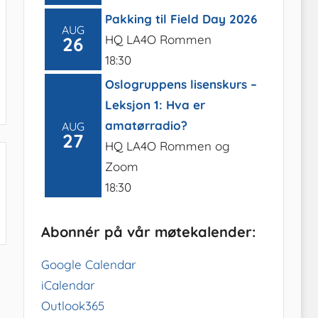
Pakking til Field Day 2026
AUG
HQ LA4O Rommen
26
18:30
Oslogruppens lisenskurs –
Leksjon 1: Hva er
amatørradio?
AUG
27
HQ LA4O Rommen og
Zoom
18:30
Abonnér på vår møtekalender:
Google Calendar
iCalendar
Outlook365