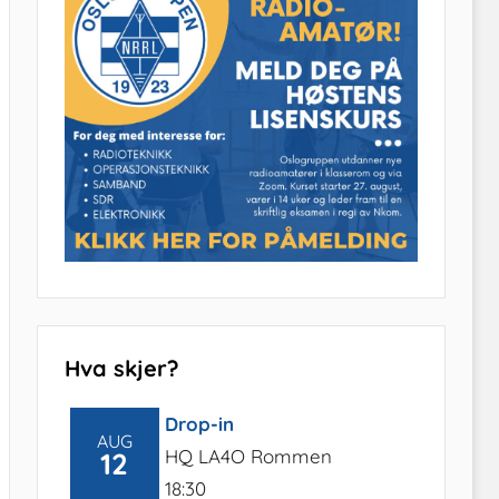
Hva skjer?
Drop-in
AUG
HQ LA4O Rommen
12
18:30