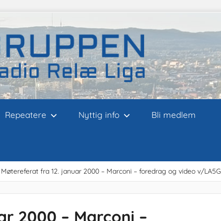
Repeatere
Nyttig info
Bli medlem
Møtereferat fra 12. januar 2000 – Marconi – foredrag og video v/LA5
uar 2000 – Marconi –