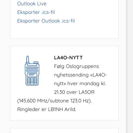
Outlook Live
Eksporter .ics-fil
Eksporter Outlook .ics-fil
LA4O-NYTT
Følg Oslogruppens
nyhetssending «LA4O-
nytt» hver mandag kl.
21.30 over LA5OR
(145.600 MHz/subtone 123.0 Hz).
Ringleder er LB1NH Arild.