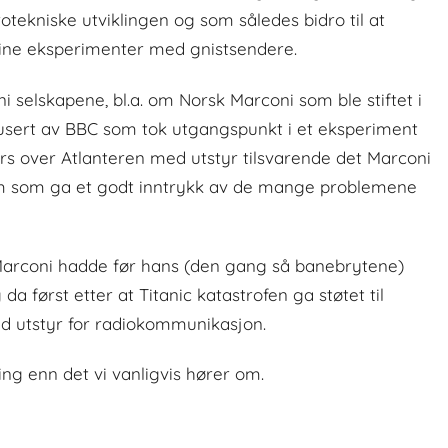
tekniske utviklingen og som således bidro til at
ine eksperimenter med gnistsendere.
ni selskapene, bl.a. om Norsk Marconi som ble stiftet i
rodusert av BBC som tok utgangspunkt i et eksperiment
rs over Atlanteren med utstyr tilsvarende det Marconi
 film som ga et godt inntrykk av de mange problemene
Marconi hadde før hans (den gang så banebrytene)
a først etter at Titanic katastrofen ga støtet til
med utstyr for radiokommunikasjon.
ing enn det vi vanligvis hører om.