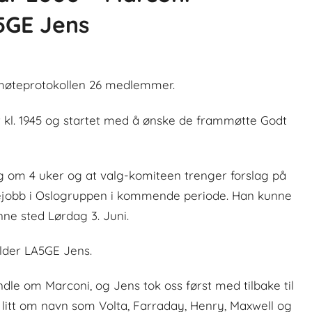
5GE Jens
 møteprotokollen 26 medlemmer.
kl. 1945 og startet med å ønske de frammøtte Godt
g om 4 uker og at valg-komiteen trenger forslag på
rejobb i Oslogruppen i kommende periode. Han kunne
inne sted Lørdag 3. Juni.
older LA5GE Jens.
e om Marconi, og Jens tok oss først med tilbake til
e litt om navn som Volta, Farraday, Henry, Maxwell og