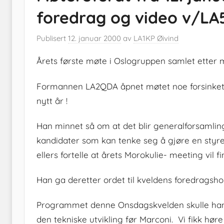
foredrag og video v/LA
Publisert
12. januar 2000
av
LA1KP Øivind
Årets første møte i Oslogruppen samlet etter
Formannen LA2QDA åpnet møtet noe forsinket 
nytt år !
Han minnet så om at det blir generalforsamlin
kandidater som kan tenke seg å gjøre en sty
ellers fortelle at årets Morokulie- meeting vil f
Han ga deretter ordet til kveldens foredragsh
Programmet denne Onsdagskvelden skulle handl
den tekniske utvikling før Marconi. Vi fikk hør