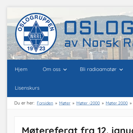
Skip
to
content
Oslogruppen
Radioamatørene
Hjem
Om oss
Bli radioamatør
i
Oslo
av
Lisenskurs
NRRL
Du er her:
Forsiden
Møter
Møter -2000
Møter 2000
Møtereferat fra 12. jan