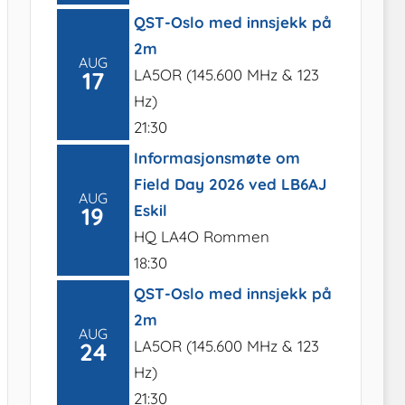
QST-Oslo med innsjekk på
2m
AUG
LA5OR (145.600 MHz & 123
17
Hz)
21:30
Informasjonsmøte om
Field Day 2026 ved LB6AJ
AUG
Eskil
19
HQ LA4O Rommen
18:30
QST-Oslo med innsjekk på
2m
AUG
LA5OR (145.600 MHz & 123
24
Hz)
21:30