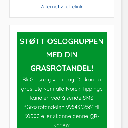
Alternativ lyttelink
STØTT OSLOGRUPPEN
MED DIN
GRASROTANDEL!
Bli Grasrotgiver i dag! Du kan bli
grasrotgiver i alle Norsk Tippings
kanaler, ved å sende SMS
"Grasrotandelen 995436256" til
60000 eller skanne denne QR-
koden: