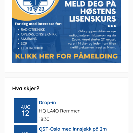
Hva skjer?
Drop-in
AUG
HQ LA4O Rommen
12
18:30
QST-Oslo med innsjekk på 2m