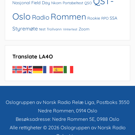
QST-
Nasjonal Field Day
Nkom
Portabeltest
QSO
Oslo
Rommen
Radio
SSA
Rookie
RPO
Styremøte
Zoom
test
Trollvann
Vintertest
Translate LA4O
Oslogruppen av Norsk Radio Relæ Liga, Postboks 3550
Nedre Rommen, 0914 Oslo
Besøksadresse: Nedre Rommen 5E, 0988 Oslo
Alle rettigheter © 2026 Oslogruppen av Norsk Radio