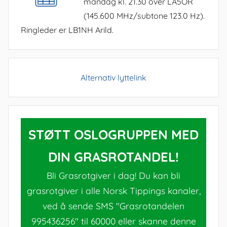
mandag kl. 21.30 over LA5OR
(145.600 MHz/subtone 123.0 Hz).
Ringleder er LB1NH Arild.
Alternativ lyttelink
STØTT OSLOGRUPPEN MED
DIN GRASROTANDEL!
Bli Grasrotgiver i dag! Du kan bli
grasrotgiver i alle Norsk Tippings kanaler,
ved å sende SMS "Grasrotandelen
995436256" til 60000 eller skanne denne