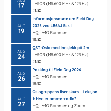
AUG
LA5OR (145.600 MHz & 123 Hz)
17
21:30
Informasjonsmøte om Field Day
2026 ved LB6AJ Eskil
AUG
19
HQ LA4O Rommen
18:30
QST-Oslo med innsjekk på 2m
AUG
LA5OR (145.600 MHz & 123 Hz)
24
21:30
Pakking til Field Day 2026
AUG
HQ LA4O Rommen
26
18:30
Oslogruppens lisenskurs – Leksjon
1: Hva er amatørradio?
AUG
27
HQ LA4O Rommen og Zoom