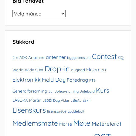
Bla i arkivet
Bla
i
arkivet
Stikkord
Contest
antenner
Antenne
2m
ADX
CQ
byggeprosjekt
Drop-in
CW
Eksamen
World-Wide
dugnad
Elektronikk
Field Day
Foredrag
FT8
Kurs
Generalforsamling
Jul
Juleavslutning
Julebord
LA8OKA Martin
LB0DI Dag Vidar
LB6AJ Eskil
Lisenskurs
lisensprøve
Loddebolt
Møte
Medlemsmøte
Møtereferat
Morse