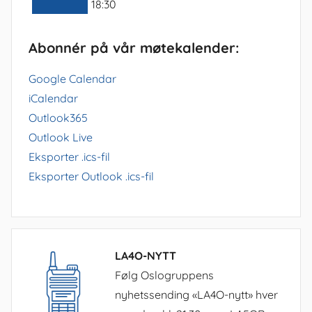
18:30
Abonnér på vår møtekalender:
Google Calendar
iCalendar
Outlook365
Outlook Live
Eksporter .ics-fil
Eksporter Outlook .ics-fil
LA4O-NYTT
Følg Oslogruppens
nyhetssending «LA4O-nytt» hver