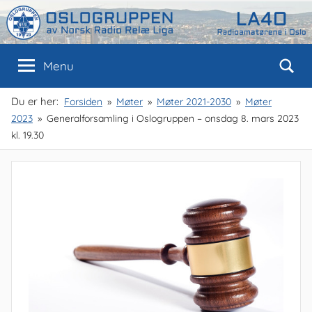
Skip
to
content
Oslogruppen
Radioamatørene
Menu
i
Oslo
av
Du er her:
Forsiden
Møter
Møter 2021-2030
Møter
2023
Generalforsamling i Oslogruppen – onsdag 8. mars 2023
NRRL
kl. 19.30