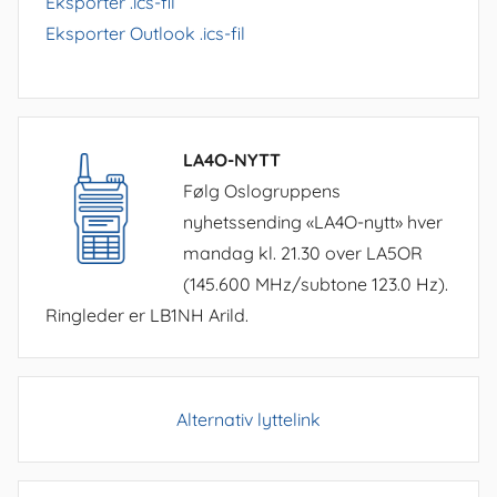
Eksporter .ics-fil
Eksporter Outlook .ics-fil
LA4O-NYTT
Følg Oslogruppens
nyhetssending «LA4O-nytt» hver
mandag kl. 21.30 over LA5OR
(145.600 MHz/subtone 123.0 Hz).
Ringleder er LB1NH Arild.
Alternativ lyttelink