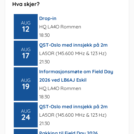
Hva skjer?
Drop-in
AUG
HQ LA4O Rommen
12
18:30
QST-Oslo med innsjekk på 2m
AUG
LA5OR (145.600 MHz & 123 Hz)
17
21:30
Informasjonsmøte om Field Day
2026 ved LB6AJ Eskil
AUG
19
HQ LA4O Rommen
18:30
QST-Oslo med innsjekk på 2m
AUG
LA5OR (145.600 MHz & 123 Hz)
24
21:30
Pakking til Field Day 2026