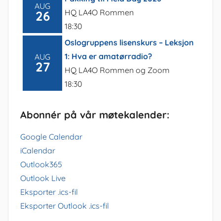
AUG
HQ LA4O Rommen
26
18:30
Oslogruppens lisenskurs – Leksjon
1: Hva er amatørradio?
AUG
27
HQ LA4O Rommen og Zoom
18:30
Abonnér på vår møtekalender:
Google Calendar
iCalendar
Outlook365
Outlook Live
Eksporter .ics-fil
Eksporter Outlook .ics-fil