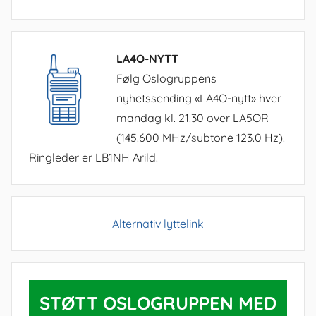
LA4O-NYTT
Følg Oslogruppens
nyhetssending «LA4O-nytt» hver
mandag kl. 21.30 over LA5OR
(145.600 MHz/subtone 123.0 Hz).
Ringleder er LB1NH Arild.
Alternativ lyttelink
STØTT OSLOGRUPPEN MED