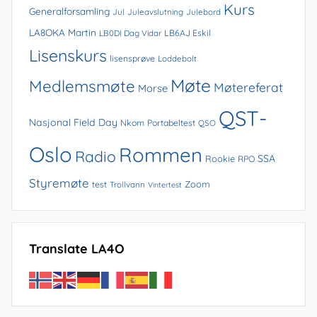
Kurs
Generalforsamling
Jul
Juleavslutning
Julebord
LA8OKA Martin
LB0DI Dag Vidar
LB6AJ Eskil
Lisenskurs
lisensprøve
Loddebolt
Møte
Medlemsmøte
Møtereferat
Morse
QST-
Nasjonal Field Day
Nkom
Portabeltest
QSO
Oslo
Rommen
Radio
SSA
Rookie
RPO
Styremøte
Zoom
test
Trollvann
Vintertest
Translate LA4O