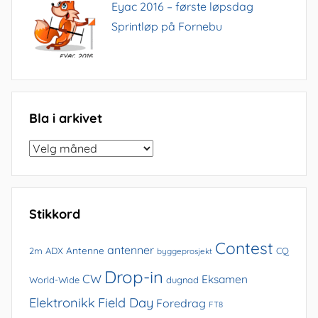
Eyac 2016 – første løpsdag
Sprintløp på Fornebu
Bla i arkivet
Bla
i
arkivet
Stikkord
Contest
antenner
Antenne
2m
ADX
CQ
byggeprosjekt
Drop-in
CW
Eksamen
World-Wide
dugnad
Elektronikk
Field Day
Foredrag
FT8