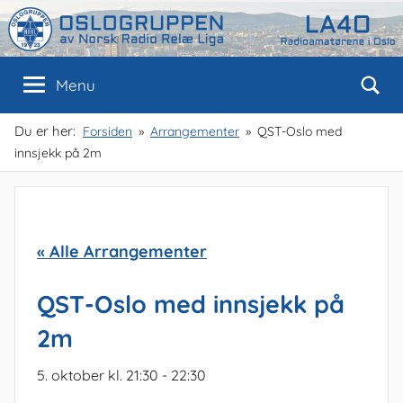
Skip
to
content
Oslogruppen
Radioamatørene
Menu
i
Oslo
av
Du er her:
Forsiden
Arrangementer
QST-Oslo med
innsjekk på 2m
NRRL
« Alle Arrangementer
QST-Oslo med innsjekk på
2m
5. oktober kl. 21:30
-
22:30