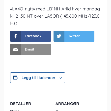
«LA4O-nytt» med LB1NH Arild hver mandag
kl. 21.30 NT over LA5OR (145,600 MHz/123,0
Hz)
Facebook
Twitter
Email
Legg til i kalender
DETALJER
ARRANGØR