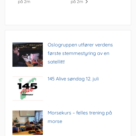
på 2m
på 2m
Oslogruppen utfører verdens
første stemmestyring av en
satellitt!
145 Alive søndag 12. juli
Morsekurs – felles trening på
morse