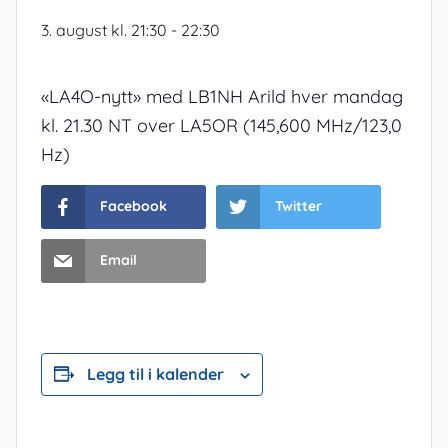
3. august kl. 21:30
-
22:30
«LA4O-nytt» med LB1NH Arild hver mandag
kl. 21.30 NT over LA5OR (145,600 MHz/123,0
Hz)
Facebook
Twitter
Email
Legg til i kalender