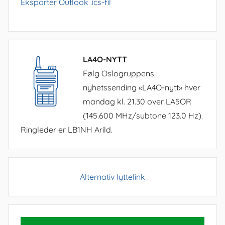
Eksporter Outlook .ics-fil
LA4O-NYTT
Følg Oslogruppens
nyhetssending «LA4O-nytt» hver
mandag kl. 21.30 over LA5OR
(145.600 MHz/subtone 123.0 Hz).
Ringleder er LB1NH Arild.
Alternativ lyttelink