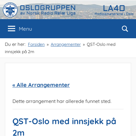
Skip
to
content
Oslogruppen
Radioamatørene
Menu
i
Oslo
av
Du er her:
Forsiden
Arrangementer
QST-Oslo med
innsjekk på 2m
NRRL
« Alle Arrangementer
Dette arrangement har allerede funnet sted.
QST-Oslo med innsjekk på
2m