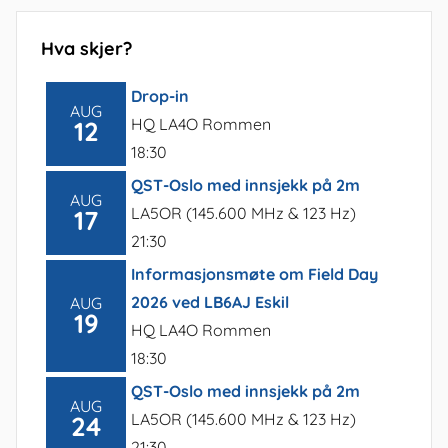
Hva skjer?
Drop-in
AUG
HQ LA4O Rommen
12
18:30
QST-Oslo med innsjekk på 2m
AUG
LA5OR (145.600 MHz & 123 Hz)
17
21:30
Informasjonsmøte om Field Day
2026 ved LB6AJ Eskil
AUG
19
HQ LA4O Rommen
18:30
QST-Oslo med innsjekk på 2m
AUG
LA5OR (145.600 MHz & 123 Hz)
24
21:30