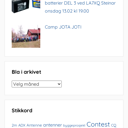
batterier DEL 3 ved LA7XQ Steinar
onsdag 13.02 kl 19.00
Camp JOTA JOTI
Bla i arkivet
Bla
i
arkivet
Stikkord
Contest
antenner
Antenne
2m
ADX
CQ
byggeprosjekt