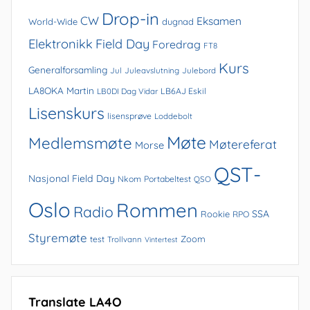
Drop-in
CW
Eksamen
World-Wide
dugnad
Elektronikk
Field Day
Foredrag
FT8
Kurs
Generalforsamling
Jul
Juleavslutning
Julebord
LA8OKA Martin
LB0DI Dag Vidar
LB6AJ Eskil
Lisenskurs
lisensprøve
Loddebolt
Møte
Medlemsmøte
Møtereferat
Morse
QST-
Nasjonal Field Day
Nkom
Portabeltest
QSO
Oslo
Rommen
Radio
SSA
Rookie
RPO
Styremøte
Zoom
test
Trollvann
Vintertest
Translate LA4O