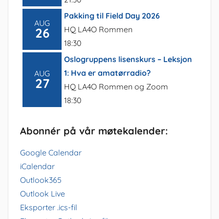
Pakking til Field Day 2026
AUG
HQ LA4O Rommen
26
18:30
Oslogruppens lisenskurs – Leksjon
1: Hva er amatørradio?
AUG
27
HQ LA4O Rommen og Zoom
18:30
Abonnér på vår møtekalender:
Google Calendar
iCalendar
Outlook365
Outlook Live
Eksporter .ics-fil