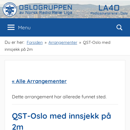
Skip
to
content
Oslogruppen
Radioamatørene
Menu
i
Oslo
av
Du er her:
Forsiden
Arrangementer
QST-Oslo med
innsjekk på 2m
NRRL
« Alle Arrangementer
Dette arrangement har allerede funnet sted.
QST-Oslo med innsjekk på
2m