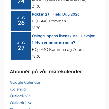
24
21:30
Pakking til Field Day 2026
AUG
HQ LA4O Rommen
26
18:30
Oslogruppens lisenskurs – Leksjon
1: Hva er amatørradio?
AUG
27
HQ LA4O Rommen og Zoom
18:30
Abonnér på vår møtekalender:
Google Calendar
iCalendar
Outlook365
Outlook Live