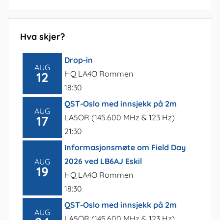
Hva skjer?
Drop-in
AUG
HQ LA4O Rommen
12
18:30
QST-Oslo med innsjekk på 2m
AUG
LA5OR (145.600 MHz & 123 Hz)
17
21:30
Informasjonsmøte om Field Day
2026 ved LB6AJ Eskil
AUG
19
HQ LA4O Rommen
18:30
QST-Oslo med innsjekk på 2m
AUG
LA5OR (145.600 MHz & 123 Hz)