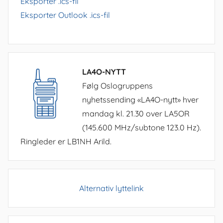
Eksporter .ics-fil
Eksporter Outlook .ics-fil
LA4O-NYTT
Følg Oslogruppens
nyhetssending «LA4O-nytt» hver
mandag kl. 21.30 over LA5OR
(145.600 MHz/subtone 123.0 Hz).
Ringleder er LB1NH Arild.
Alternativ lyttelink