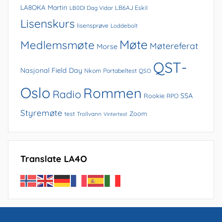
LA8OKA Martin
LB0DI Dag Vidar
LB6AJ Eskil
Lisenskurs
lisensprøve
Loddebolt
Møte
Medlemsmøte
Møtereferat
Morse
QST-
Nasjonal Field Day
Nkom
Portabeltest
QSO
Oslo
Rommen
Radio
SSA
Rookie
RPO
Styremøte
Zoom
test
Trollvann
Vintertest
Translate LA4O