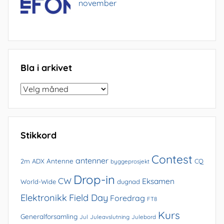
november
Bla i arkivet
Bla
i
arkivet
Stikkord
Contest
antenner
Antenne
2m
ADX
CQ
byggeprosjekt
Drop-in
CW
Eksamen
World-Wide
dugnad
Elektronikk
Field Day
Foredrag
FT8
Kurs
Generalforsamling
Jul
Juleavslutning
Julebord