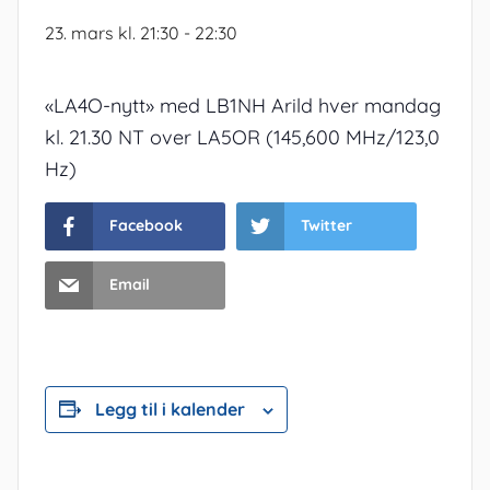
23. mars kl. 21:30
-
22:30
«LA4O-nytt» med LB1NH Arild hver mandag
kl. 21.30 NT over LA5OR (145,600 MHz/123,0
Hz)
Facebook
Twitter
Email
Legg til i kalender