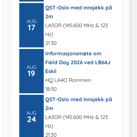
QST-Oslo med innsjekk på
2m
AUG
LA5OR (145.600 MHz & 123
17
Hz)
21:30
Informasjonsmøte om
Field Day 2026 ved LB6AJ
AUG
Eskil
19
HQ LA4O Rommen
18:30
QST-Oslo med innsjekk på
2m
AUG
LA5OR (145.600 MHz & 123
24
Hz)
21:30