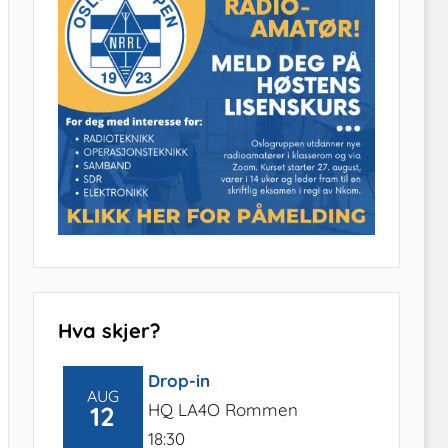
Hva skjer?
Drop-in
AUG
HQ LA4O Rommen
12
18:30