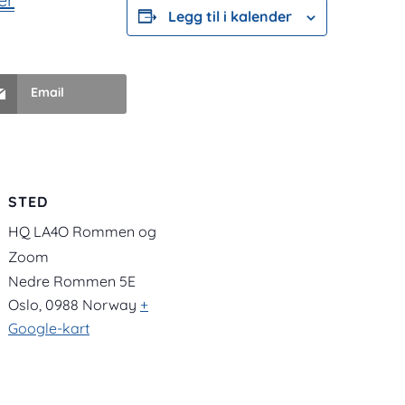
Legg til i kalender
Email
STED
HQ LA4O Rommen og
Zoom
Nedre Rommen 5E
Oslo
,
0988
Norway
+
Google-kart