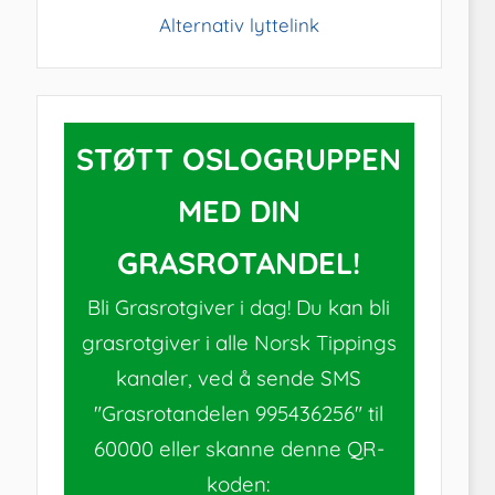
Alternativ lyttelink
STØTT OSLOGRUPPEN
MED DIN
GRASROTANDEL!
Bli Grasrotgiver i dag! Du kan bli
grasrotgiver i alle Norsk Tippings
kanaler, ved å sende SMS
"Grasrotandelen 995436256" til
60000 eller skanne denne QR-
koden: