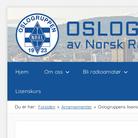
Skip
to
content
Oslogruppen
Radioamatørene
Hjem
Om oss
Bli radioamatør
i
Oslo
av
Lisenskurs
NRRL
Du er her:
Forsiden
Arrangementer
Oslogruppens lisens