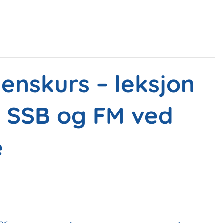
enskurs – leksjon
, SSB og FM ved
e
er