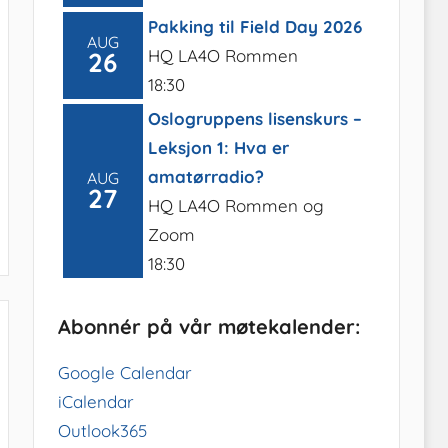
Pakking til Field Day 2026
AUG
HQ LA4O Rommen
26
18:30
Oslogruppens lisenskurs –
Leksjon 1: Hva er
amatørradio?
AUG
27
HQ LA4O Rommen og
Zoom
18:30
Abonnér på vår møtekalender:
Google Calendar
iCalendar
Outlook365