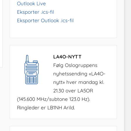
Outlook Live
Eksporter .ics-fil
Eksporter Outlook .ics-fil
LA4O-NYTT
Følg Oslogruppens
nyhetssending «LA4O-
nytt» hver mandag kl.
21.30 over LA5OR
(145.600 MHz/subtone 123.0 Hz).
Ringleder er LB1NH Arild.