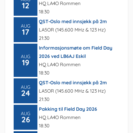
HQ LA4O Rommen
12
18:30
QST-Oslo med innsjekk på 2m
AUG
LA5OR (145.600 MHz & 123 Hz)
17
21:30
Informasjonsmøte om Field Day
2026 ved LB6AJ Eskil
AUG
19
HQ LA4O Rommen
18:30
QST-Oslo med innsjekk på 2m
AUG
LA5OR (145.600 MHz & 123 Hz)
24
21:30
Pakking til Field Day 2026
AUG
HQ LA4O Rommen
26
18:30