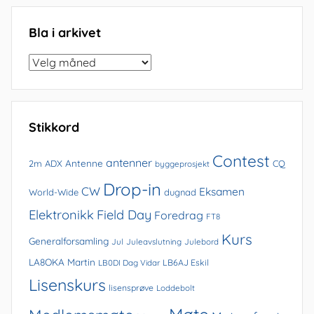
Bla i arkivet
Bla
i
arkivet
Stikkord
Contest
antenner
Antenne
2m
ADX
CQ
byggeprosjekt
Drop-in
CW
Eksamen
World-Wide
dugnad
Elektronikk
Field Day
Foredrag
FT8
Kurs
Generalforsamling
Jul
Juleavslutning
Julebord
LA8OKA Martin
LB0DI Dag Vidar
LB6AJ Eskil
Lisenskurs
lisensprøve
Loddebolt