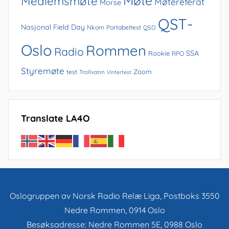
Møte
Medlemsmøte
Møtereferat
Morse
QST-
Nasjonal Field Day
Nkom
Portabeltest
QSO
Oslo
Rommen
Radio
SSA
Rookie
RPO
Styremøte
Zoom
test
Trollvann
Vintertest
Translate LA4O
Oslogruppen av Norsk Radio Relæ Liga, Postboks 3550
Nedre Rommen, 0914 Oslo
Besøksadresse: Nedre Rommen 5E, 0988 Oslo