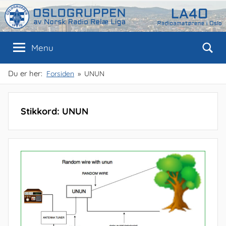
Skip
to
content
Oslogruppen
Radioamatørene
Menu
i
Oslo
av
Du er her:
Forsiden
UNUN
NRRL
Stikkord:
UNUN