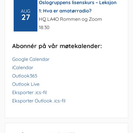
Oslogruppens lisenskurs – Leksjon
1: Hva er amatørradio?
AUG
27
HQ LA4O Rommen og Zoom
18:30
Abonnér på vår møtekalender:
Google Calendar
iCalendar
Outlook365
Outlook Live
Eksporter .ics-fil
Eksporter Outlook .ics-fil