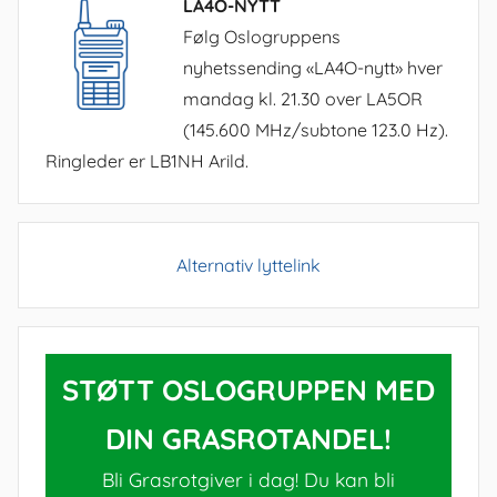
LA4O-NYTT
Følg Oslogruppens
nyhetssending «LA4O-nytt» hver
mandag kl. 21.30 over LA5OR
(145.600 MHz/subtone 123.0 Hz).
Ringleder er LB1NH Arild.
Alternativ lyttelink
STØTT OSLOGRUPPEN MED
DIN GRASROTANDEL!
Bli Grasrotgiver i dag! Du kan bli