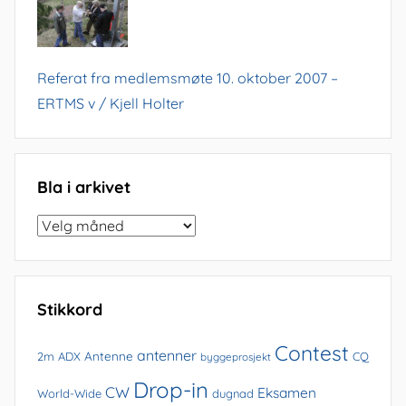
Referat fra medlemsmøte 10. oktober 2007 –
ERTMS v / Kjell Holter
Bla i arkivet
Bla
i
arkivet
Stikkord
Contest
antenner
Antenne
2m
ADX
CQ
byggeprosjekt
Drop-in
CW
Eksamen
World-Wide
dugnad