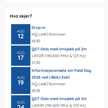
Hva skjer?
Drop-in
AUG
HQ LA4O Rommen
12
18:30
QST-Oslo med innsjekk på 2m
AUG
LA5OR (145.600 MHz & 123 Hz)
17
21:30
Informasjonsmøte om Field Day
2026 ved LB6AJ Eskil
AUG
19
HQ LA4O Rommen
18:30
QST-Oslo med innsjekk på 2m
AUG
LA5OR (145.600 MHz & 123 Hz)
24