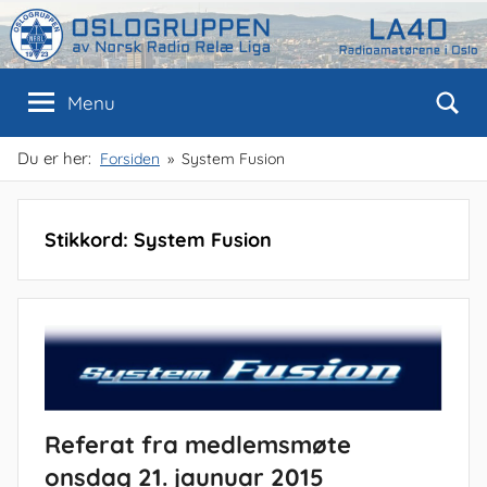
Skip
to
content
Oslogruppen
Radioamatørene
Menu
i
Oslo
av
Du er her:
Forsiden
System Fusion
NRRL
Stikkord:
System Fusion
Referat fra medlemsmøte
onsdag 21. jaunuar 2015