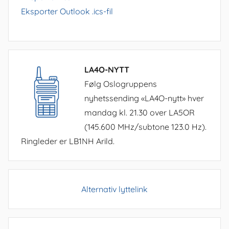
Eksporter Outlook .ics-fil
LA4O-NYTT
Følg Oslogruppens
nyhetssending «LA4O-nytt» hver
mandag kl. 21.30 over LA5OR
(145.600 MHz/subtone 123.0 Hz).
Ringleder er LB1NH Arild.
Alternativ lyttelink