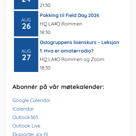
21:30
Pakking til Field Day 2026
AUG
HQ LA4O Rommen
26
18:30
Oslogruppens lisenskurs – Leksjon
1: Hva er amatørradio?
AUG
27
HQ LA4O Rommen og Zoom
18:30
Abonnér på vår møtekalender:
Google Calendar
iCalendar
Outlook365
Outlook Live
Eksporter .ics-fil