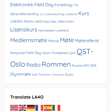
Elektronikk
Field Day
Foredrag
FT8
Kurs
Generalforsamling
Jul
Juleavslutning
Julebord
LA8OKA Martin
LB0DI Dag Vidar
LB6AJ Eskil
Lisenskurs
lisensprøve
Loddebolt
Møte
Medlemsmøte
Møtereferat
Morse
QST-
Nasjonal Field Day
Nkom
Portabeltest
QSO
Oslo
Rommen
Radio
SSA
Rookie
RPO
Styremøte
Zoom
test
Trollvann
Vintertest
Translate LA4O