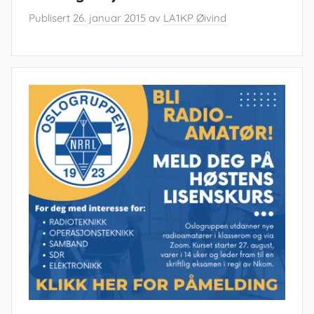
Publisert
26. januar 2015
av
LA1KP Øivind