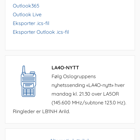
Outlook365
Outlook Live
Eksporter .ics-fil
Eksporter Outlook .ics-fil
LA4O-NYTT
Følg Oslogruppens
nyhetssending «LA4O-nytt» hver
mandag kl. 21.30 over LA5OR
(145.600 MHz/subtone 123.0 Hz).
Ringleder er LB1NH Arild.