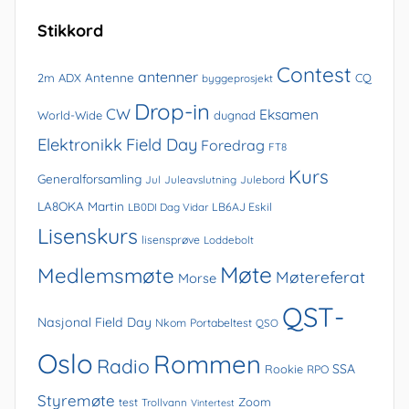
Stikkord
Contest
antenner
Antenne
2m
ADX
CQ
byggeprosjekt
Drop-in
CW
Eksamen
World-Wide
dugnad
Elektronikk
Field Day
Foredrag
FT8
Kurs
Generalforsamling
Jul
Juleavslutning
Julebord
LA8OKA Martin
LB0DI Dag Vidar
LB6AJ Eskil
Lisenskurs
lisensprøve
Loddebolt
Møte
Medlemsmøte
Møtereferat
Morse
QST-
Nasjonal Field Day
Nkom
Portabeltest
QSO
Oslo
Rommen
Radio
SSA
Rookie
RPO
Styremøte
Zoom
test
Trollvann
Vintertest