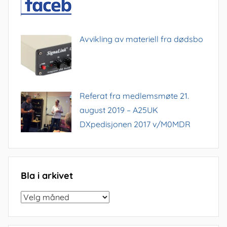
Avvikling av materiell fra dødsbo
Referat fra medlemsmøte 21.
august 2019 – A25UK
DXpedisjonen 2017 v/M0MDR
Bla i arkivet
Bla
i
arkivet