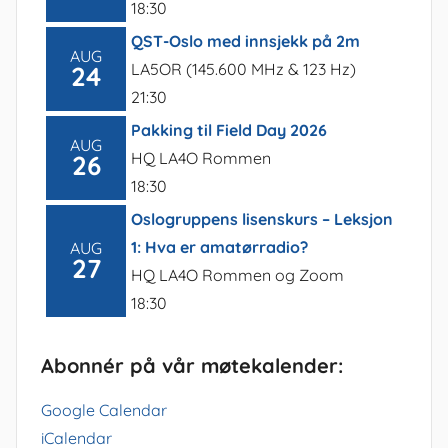
18:30
QST-Oslo med innsjekk på 2m
AUG
LA5OR (145.600 MHz & 123 Hz)
24
21:30
Pakking til Field Day 2026
AUG
HQ LA4O Rommen
26
18:30
Oslogruppens lisenskurs – Leksjon
1: Hva er amatørradio?
AUG
27
HQ LA4O Rommen og Zoom
18:30
Abonnér på vår møtekalender:
Google Calendar
iCalendar