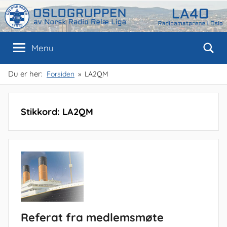
Skip
to
content
Oslogruppen
Radioamatørene
Menu
i
Oslo
av
Du er her:
Forsiden
LA2QM
NRRL
Stikkord:
LA2QM
Referat fra medlemsmøte