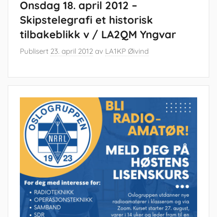
Onsdag 18. april 2012 –
Skipstelegrafi et historisk
tilbakeblikk v / LA2QM Yngvar
Publisert
23. april 2012
av
LA1KP Øivind