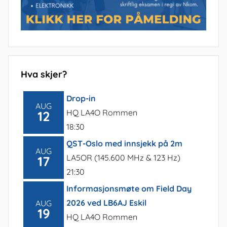
Hva skjer?
Drop-in
AUG
HQ LA4O Rommen
12
18:30
QST-Oslo med innsjekk på 2m
AUG
LA5OR (145.600 MHz & 123 Hz)
17
21:30
Informasjonsmøte om Field Day
2026 ved LB6AJ Eskil
AUG
19
HQ LA4O Rommen