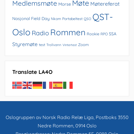
Møte
Medlemsmøte
Møtereferat
Morse
QST-
Nasjonal Field Day
Nkom
Portabeltest
QSO
Oslo
Rommen
Radio
SSA
Rookie
RPO
Styremøte
Zoom
test
Trollvann
Vintertest
Translate LA4O
Oslogruppen av Norsk Radio Relæ Liga, Postboks 3550
Nedre Rommen, 0914 Oslo