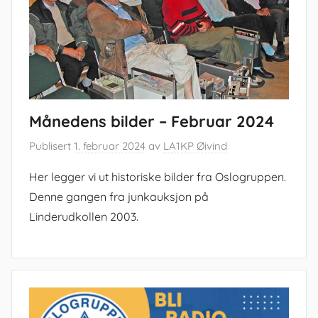
Månedens bilder – Februar 2024
Publisert
1. februar 2024
av
LA1KP Øivind
Her legger vi ut historiske bilder fra Oslogruppen.
Denne gangen fra junkauksjon på
Linderudkollen 2003.