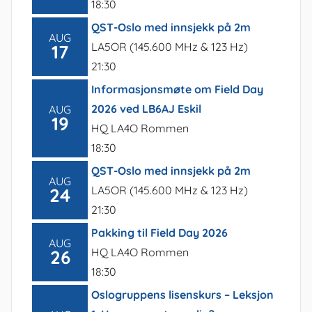
18:30
QST-Oslo med innsjekk på 2m
AUG
LA5OR (145.600 MHz & 123 Hz)
17
21:30
Informasjonsmøte om Field Day
2026 ved LB6AJ Eskil
AUG
19
HQ LA4O Rommen
18:30
QST-Oslo med innsjekk på 2m
AUG
LA5OR (145.600 MHz & 123 Hz)
24
21:30
Pakking til Field Day 2026
AUG
HQ LA4O Rommen
26
18:30
Oslogruppens lisenskurs – Leksjon