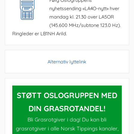
Følg Oslogruppens
nyhetssending «LA4O-nytt» hver
mandag kl. 21.30 over LA5OR
(145.600 MHz/subtone 123.0 Hz).
Ringleder er LB1NH Arild.
Alternativ lyttelink
STØTT OSLOGRUPPEN MED
DIN GRASROTANDEL!
Bli Grasrotgiver i dag! Du kan bli
grasrotgiver i alle Norsk Tippings kanaler,