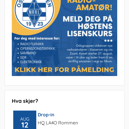
Hva skjer?
Drop-in
AUG
HQ LA4O Rommen
12