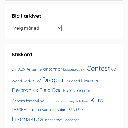
Bla i arkivet
Bla
i
arkivet
Stikkord
Contest
antenner
Antenne
2m
ADX
CQ
byggeprosjekt
Drop-in
CW
Eksamen
World-Wide
dugnad
Elektronikk
Field Day
Foredrag
FT8
Kurs
Generalforsamling
Jul
Juleavslutning
Julebord
LA8OKA Martin
LB0DI Dag Vidar
LB6AJ Eskil
Lisenskurs
lisensprøve
Loddebolt