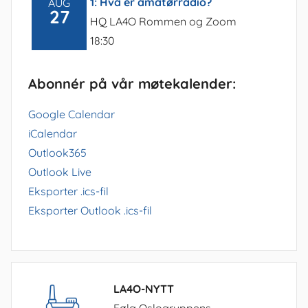
1: Hva er amatørradio?
AUG
27
HQ LA4O Rommen og Zoom
18:30
Abonnér på vår møtekalender:
Google Calendar
iCalendar
Outlook365
Outlook Live
Eksporter .ics-fil
Eksporter Outlook .ics-fil
LA4O-NYTT