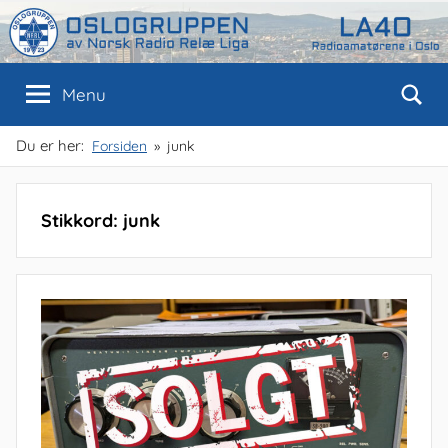
Skip
to
content
Oslogruppen
Radioamatørene
Menu
i
Oslo
av
Du er her:
Forsiden
junk
NRRL
Stikkord:
junk