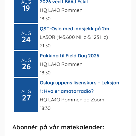
2026 ved LB6AJ Eskil
AUG
19
HQ LA4O Rommen
18:30
QST-Oslo med innsjekk på 2m
AUG
LA5OR (145.600 MHz & 123 Hz)
24
21:30
Pakking til Field Day 2026
AUG
HQ LA4O Rommen
26
18:30
Oslogruppens lisenskurs – Leksjon
1: Hva er amatørradio?
AUG
27
HQ LA4O Rommen og Zoom
18:30
Abonnér på vår møtekalender: