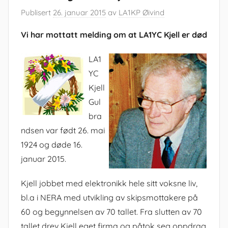
Publisert
26. januar 2015
av
LA1KP Øivind
Vi har mottatt melding om at LA1YC Kjell er død
LA1
YC
Kjell
Gul
bra
ndsen var født 26. mai
1924 og døde 16.
januar 2015.
Kjell jobbet med elektronikk hele sitt voksne liv,
bl.a i NERA med utvikling av skipsmottakere på
60 og begynnelsen av 70 tallet. Fra slutten av 70
tallet drev Kjell eget firma og påtok seg oppdrag