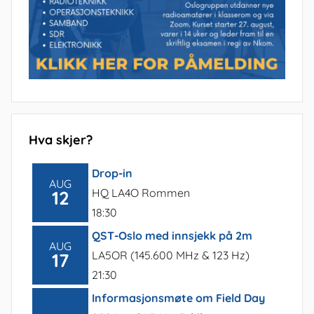
Hva skjer?
Drop-in
AUG
HQ LA4O Rommen
12
18:30
QST-Oslo med innsjekk på 2m
AUG
LA5OR (145.600 MHz & 123 Hz)
17
21:30
Informasjonsmøte om Field Day