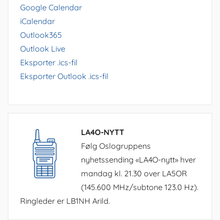
Google Calendar
iCalendar
Outlook365
Outlook Live
Eksporter .ics-fil
Eksporter Outlook .ics-fil
LA4O-NYTT
Følg Oslogruppens
nyhetssending «LA4O-nytt» hver
mandag kl. 21.30 over LA5OR
(145.600 MHz/subtone 123.0 Hz).
Ringleder er LB1NH Arild.