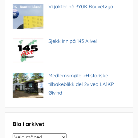
Vi jakter på 3Y0K Bouvetøya!
Sjekk inn på 145 Alive!
Medlemsmøte: «Historiske
tilbakeblikk del 2» ved LA1KP
Øivind
Bla i arkivet
Bla