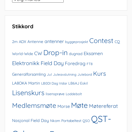
i
arkivet
Stikkord
Contest
antenner
Antenne
2m
ADX
CQ
byggeprosjekt
Drop-in
CW
Eksamen
World-Wide
dugnad
Elektronikk
Field Day
Foredrag
FT8
Kurs
Generalforsamling
Jul
Juleavslutning
Julebord
LA8OKA Martin
LB0DI Dag Vidar
LB6AJ Eskil
Lisenskurs
lisensprøve
Loddebolt
Møte
Medlemsmøte
Møtereferat
Morse
QST-
Nasjonal Field Day
Nkom
Portabeltest
QSO