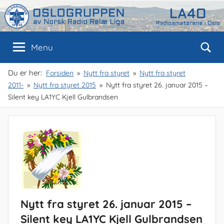
Skip
to
content
Oslogruppen
Radioamatørene
Menu
i
Oslo
av
Du er her:
Forsiden
Nytt fra styret
Nytt fra styret
2011-
Nytt fra styret 2015
Nytt fra styret 26. januar 2015 –
NRRL
Silent key LA1YC Kjell Gulbrandsen
Nytt fra styret 26. januar 2015 –
Silent key LA1YC Kjell Gulbrandsen