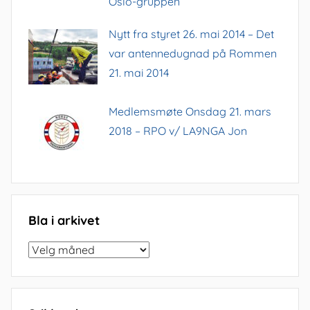
Oslo-gruppen
Nytt fra styret 26. mai 2014 – Det
var antennedugnad på Rommen
21. mai 2014
Medlemsmøte Onsdag 21. mars
2018 – RPO v/ LA9NGA Jon
Bla i arkivet
Bla
i
arkivet