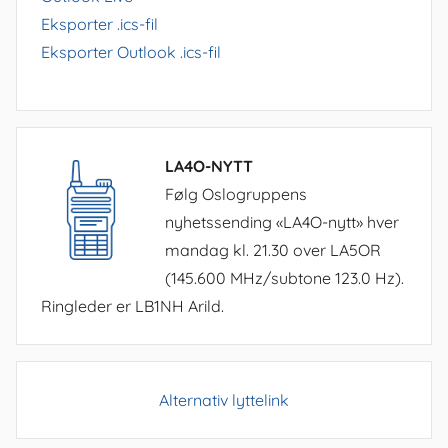
Eksporter .ics-fil
Eksporter Outlook .ics-fil
LA4O-NYTT
Følg Oslogruppens
nyhetssending «LA4O-nytt» hver
mandag kl. 21.30 over LA5OR
(145.600 MHz/subtone 123.0 Hz).
Ringleder er LB1NH Arild.
Alternativ lyttelink