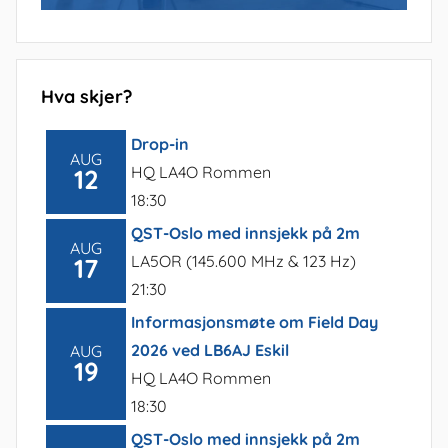
Hva skjer?
Drop-in
AUG
HQ LA4O Rommen
12
18:30
QST-Oslo med innsjekk på 2m
AUG
LA5OR (145.600 MHz & 123 Hz)
17
21:30
Informasjonsmøte om Field Day
2026 ved LB6AJ Eskil
AUG
19
HQ LA4O Rommen
18:30
QST-Oslo med innsjekk på 2m