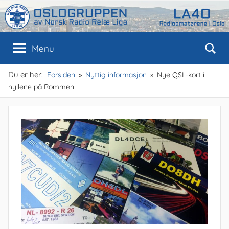
Skip
to
content
Oslogruppen
Radioamatørene
Menu
i
Oslo
av
Du er her:
Forsiden
Nyttig informasjon
Nye QSL-kort i
hyllene på Rommen
NRRL