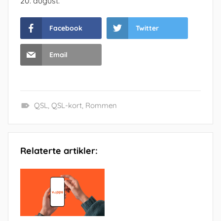
20. august.
Facebook
Twitter
Email
QSL
,
QSL-kort
,
Rommen
Relaterte artikler: