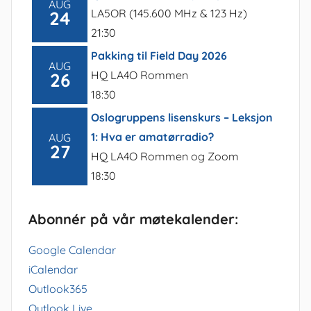
AUG
LA5OR (145.600 MHz & 123 Hz)
24
21:30
Pakking til Field Day 2026
AUG
HQ LA4O Rommen
26
18:30
Oslogruppens lisenskurs – Leksjon
1: Hva er amatørradio?
AUG
27
HQ LA4O Rommen og Zoom
18:30
Abonnér på vår møtekalender:
Google Calendar
iCalendar
Outlook365
Outlook Live