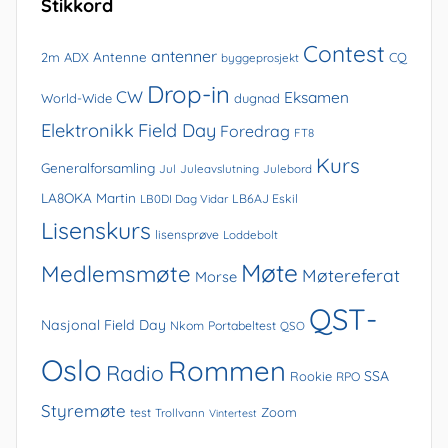
Stikkord
Contest
antenner
Antenne
2m
ADX
CQ
byggeprosjekt
Drop-in
CW
Eksamen
World-Wide
dugnad
Elektronikk
Field Day
Foredrag
FT8
Kurs
Generalforsamling
Jul
Juleavslutning
Julebord
LA8OKA Martin
LB0DI Dag Vidar
LB6AJ Eskil
Lisenskurs
lisensprøve
Loddebolt
Møte
Medlemsmøte
Møtereferat
Morse
QST-
Nasjonal Field Day
Nkom
Portabeltest
QSO
Oslo
Rommen
Radio
SSA
Rookie
RPO
Styremøte
Zoom
test
Trollvann
Vintertest