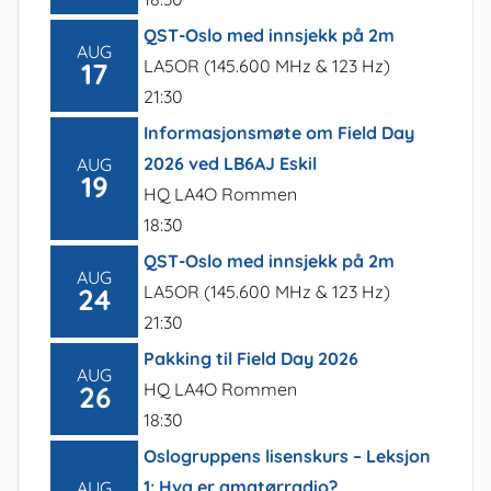
QST-Oslo med innsjekk på 2m
AUG
LA5OR (145.600 MHz & 123 Hz)
17
21:30
Informasjonsmøte om Field Day
2026 ved LB6AJ Eskil
AUG
19
HQ LA4O Rommen
18:30
QST-Oslo med innsjekk på 2m
AUG
LA5OR (145.600 MHz & 123 Hz)
24
21:30
Pakking til Field Day 2026
AUG
HQ LA4O Rommen
26
18:30
Oslogruppens lisenskurs – Leksjon
1: Hva er amatørradio?
AUG