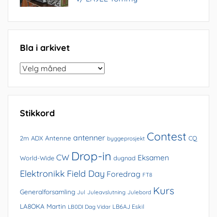
Bla i arkivet
Bla
i
arkivet
Stikkord
Contest
antenner
Antenne
2m
ADX
CQ
byggeprosjekt
Drop-in
CW
Eksamen
World-Wide
dugnad
Elektronikk
Field Day
Foredrag
FT8
Kurs
Generalforsamling
Jul
Juleavslutning
Julebord
LA8OKA Martin
LB0DI Dag Vidar
LB6AJ Eskil