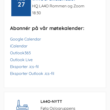
27
HQ LA4O Rommen og Zoom
18:30
Abonnér på vår møtekalender:
Google Calendar
iCalendar
Outlook365
Outlook Live
Eksporter .ics-fil
Eksporter Outlook .ics-fil
LA4O-NYTT
Følg Oslogruppens