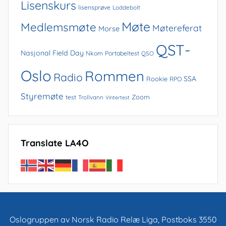
Lisenskurs
lisensprøve
Loddebolt
Møte
Medlemsmøte
Møtereferat
Morse
QST-
Nasjonal Field Day
Nkom
Portabeltest
QSO
Oslo
Rommen
Radio
SSA
Rookie
RPO
Styremøte
Zoom
test
Trollvann
Vintertest
Translate LA4O
Oslogruppen av Norsk Radio Relæ Liga, Postboks 3550