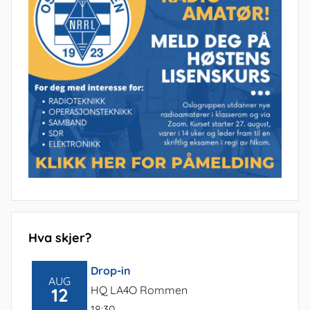
Hva skjer?
Drop-in
AUG
HQ LA4O Rommen
12
18:30