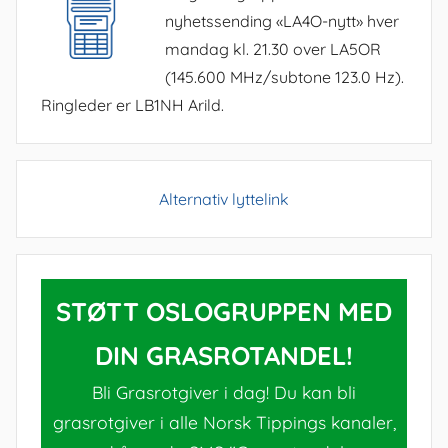
nyhetssending «LA4O-nytt» hver
mandag kl. 21.30 over LA5OR
(145.600 MHz/subtone 123.0 Hz).
Ringleder er LB1NH Arild.
Alternativ lyttelink
STØTT OSLOGRUPPEN MED
DIN GRASROTANDEL!
Bli Grasrotgiver i dag! Du kan bli
grasrotgiver i alle Norsk Tippings kanaler,