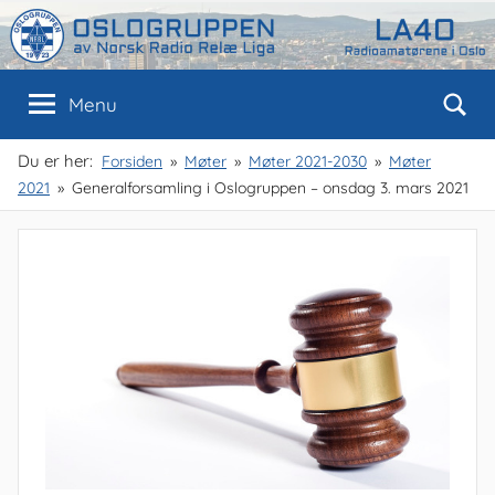
Skip
to
content
Oslogruppen
Radioamatørene
Menu
i
Oslo
av
Du er her:
Forsiden
Møter
Møter 2021-2030
Møter
2021
Generalforsamling i Oslogruppen – onsdag 3. mars 2021
NRRL