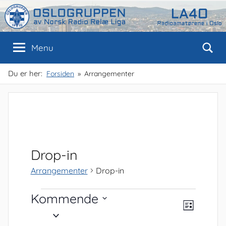
Skip
to
content
Oslogruppen
Radioamatørene
Menu
i
Oslo
av
Du er her:
Forsiden
Arrangementer
NRRL
Drop-in
Arrangementer
Drop-in
Arrangementer
Kommende
V
A
L
V
r
i
e