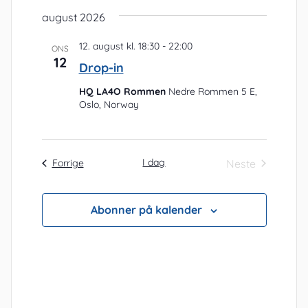
e
s
r
august 2026
l
t
l
a
e
g
g
12. august kl. 18:30
-
22:00
ONS
n
12
d
Drop-in
v
g
a
HQ LA4O Rommen
Nedre Rommen 5 E,
i
e
t
Oslo, Norway
m
s
o
e
.
n
n
I dag
Arrangementer
Neste
Forrige
i
t
Arrangement
n
V
Abonner på kalender
g
i
e
w
s
N