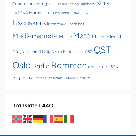
Kurs
Generalforsamling
Jul
Juleavslutning
Julebord
LA8OKA Martin
LB0DI Dag Vidar
LB6AJ Eskil
Lisenskurs
lisensprøve
Loddebolt
Møte
Medlemsmøte
Møtereferat
Morse
QST-
Nasjonal Field Day
Nkom
Portabeltest
QSO
Oslo
Rommen
Radio
SSA
Rookie
RPO
Styremøte
Zoom
test
Trollvann
Vintertest
Translate LA4O