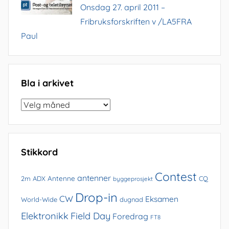
Onsdag 27. april 2011 –
Fribruksforskriften v /LA5FRA
Paul
Bla i arkivet
Bla
i
arkivet
Stikkord
Contest
antenner
Antenne
2m
ADX
CQ
byggeprosjekt
Drop-in
CW
Eksamen
World-Wide
dugnad
Elektronikk
Field Day
Foredrag
FT8