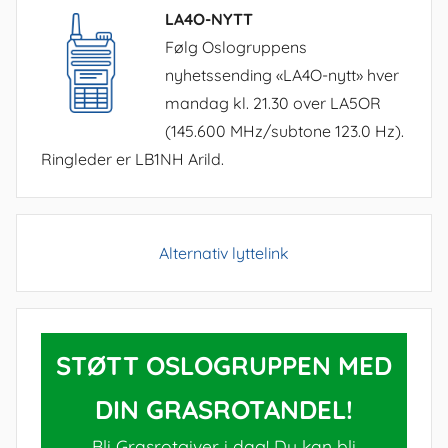
LA4O-NYTT
Følg Oslogruppens
nyhetssending «LA4O-nytt» hver
mandag kl. 21.30 over LA5OR
(145.600 MHz/subtone 123.0 Hz).
Ringleder er LB1NH Arild.
Alternativ lyttelink
STØTT OSLOGRUPPEN MED
DIN GRASROTANDEL!
Bli Grasrotgiver i dag! Du kan bli