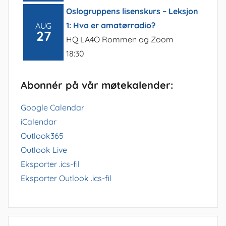
Oslogruppens lisenskurs – Leksjon
1: Hva er amatørradio?
AUG
27
HQ LA4O Rommen og Zoom
18:30
Abonnér på vår møtekalender:
Google Calendar
iCalendar
Outlook365
Outlook Live
Eksporter .ics-fil
Eksporter Outlook .ics-fil