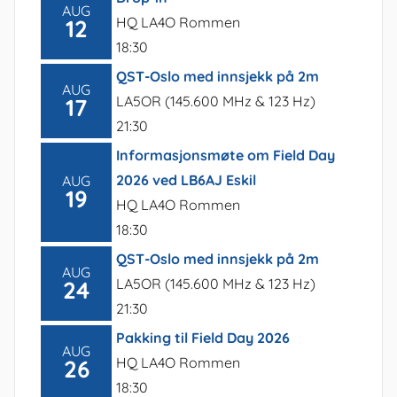
AUG
HQ LA4O Rommen
12
18:30
QST-Oslo med innsjekk på 2m
AUG
LA5OR (145.600 MHz & 123 Hz)
17
21:30
Informasjonsmøte om Field Day
2026 ved LB6AJ Eskil
AUG
19
HQ LA4O Rommen
18:30
QST-Oslo med innsjekk på 2m
AUG
LA5OR (145.600 MHz & 123 Hz)
24
21:30
Pakking til Field Day 2026
AUG
HQ LA4O Rommen
26
18:30