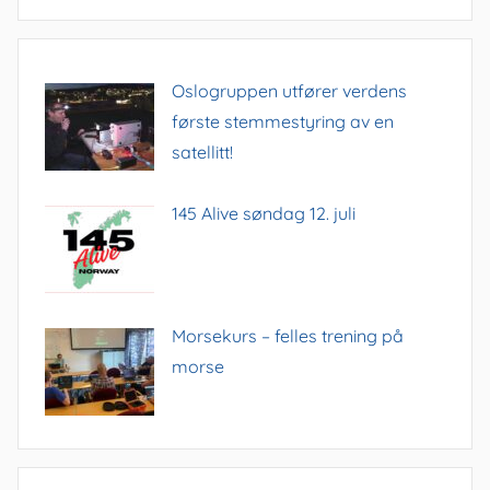
a
v
i
Oslogruppen utfører verdens
g
første stemmestyring av en
a
satellitt!
t
145 Alive søndag 12. juli
i
o
n
Morsekurs – felles trening på
morse