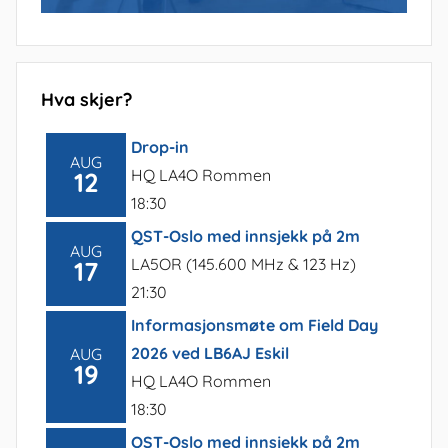
Hva skjer?
Drop-in
AUG
HQ LA4O Rommen
12
18:30
QST-Oslo med innsjekk på 2m
AUG
LA5OR (145.600 MHz & 123 Hz)
17
21:30
Informasjonsmøte om Field Day
2026 ved LB6AJ Eskil
AUG
19
HQ LA4O Rommen
18:30
QST-Oslo med innsjekk på 2m