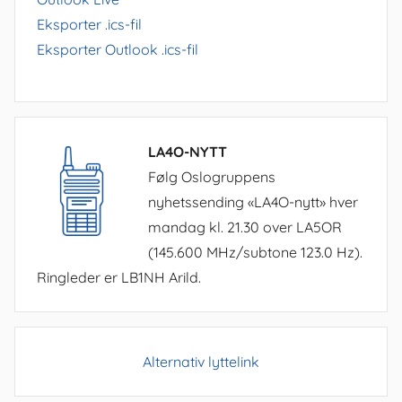
Eksporter .ics-fil
Eksporter Outlook .ics-fil
LA4O-NYTT
Følg Oslogruppens
nyhetssending «LA4O-nytt» hver
mandag kl. 21.30 over LA5OR
(145.600 MHz/subtone 123.0 Hz).
Ringleder er LB1NH Arild.
Alternativ lyttelink