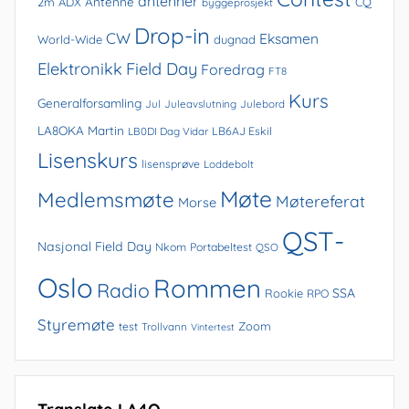
antenner
Antenne
2m
ADX
CQ
byggeprosjekt
Drop-in
CW
Eksamen
World-Wide
dugnad
Elektronikk
Field Day
Foredrag
FT8
Kurs
Generalforsamling
Jul
Juleavslutning
Julebord
LA8OKA Martin
LB0DI Dag Vidar
LB6AJ Eskil
Lisenskurs
lisensprøve
Loddebolt
Møte
Medlemsmøte
Møtereferat
Morse
QST-
Nasjonal Field Day
Nkom
Portabeltest
QSO
Oslo
Rommen
Radio
SSA
Rookie
RPO
Styremøte
Zoom
test
Trollvann
Vintertest