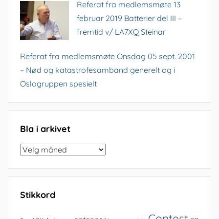
Referat fra medlemsmøte 13
februar 2019 Batterier del III –
fremtid v/ LA7XQ Steinar
Referat fra medlemsmøte Onsdag 05 sept. 2001
– Nød og katastrofesamband generelt og i
Oslogruppen spesielt
Bla i arkivet
Bla
i
arkivet
Stikkord
Contest