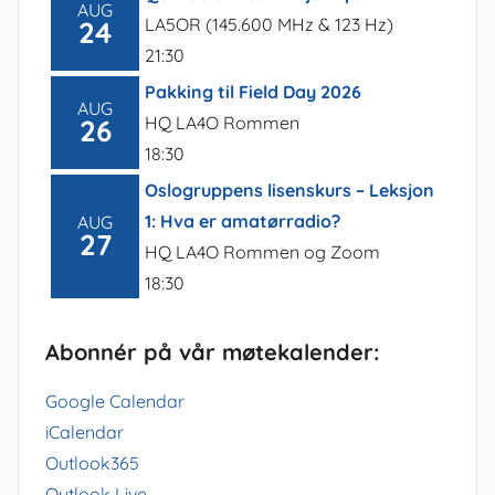
AUG
LA5OR (145.600 MHz & 123 Hz)
24
21:30
Pakking til Field Day 2026
AUG
HQ LA4O Rommen
26
18:30
Oslogruppens lisenskurs – Leksjon
1: Hva er amatørradio?
AUG
27
HQ LA4O Rommen og Zoom
18:30
Abonnér på vår møtekalender:
Google Calendar
iCalendar
Outlook365
Outlook Live