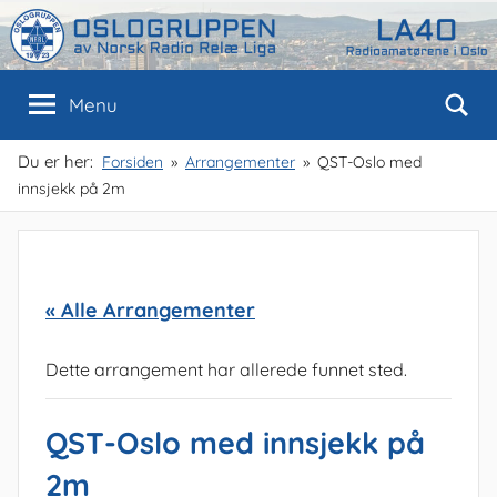
Skip
to
content
Oslogruppen
Radioamatørene
Menu
i
Oslo
av
Du er her:
Forsiden
Arrangementer
QST-Oslo med
innsjekk på 2m
NRRL
« Alle Arrangementer
Dette arrangement har allerede funnet sted.
QST-Oslo med innsjekk på
2m