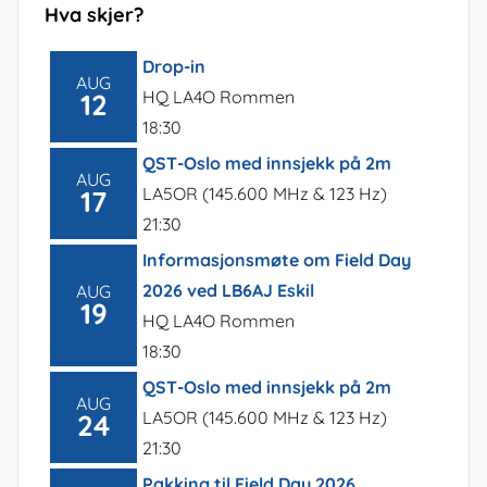
Hva skjer?
Drop-in
AUG
HQ LA4O Rommen
12
18:30
QST-Oslo med innsjekk på 2m
AUG
LA5OR (145.600 MHz & 123 Hz)
17
21:30
Informasjonsmøte om Field Day
2026 ved LB6AJ Eskil
AUG
19
HQ LA4O Rommen
18:30
QST-Oslo med innsjekk på 2m
AUG
LA5OR (145.600 MHz & 123 Hz)
24
21:30
Pakking til Field Day 2026