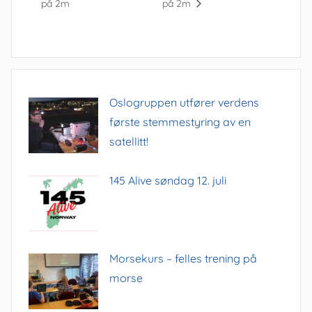
på 2m
på 2m
Oslogruppen utfører verdens
første stemmestyring av en
satellitt!
145 Alive søndag 12. juli
Morsekurs – felles trening på
morse