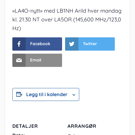
«LA4O-nytt» med LB1NH Arild hver mandag
kl. 21.30 NT over LA5OR (145,600 MHz/123,0
Hz)
Facebook
Twitter
Email
Legg til i kalender
DETALJER
ARRANGØR