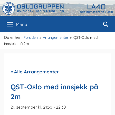
Skip
to
content
Oslogruppen
Radioamatørene
Menu
i
Oslo
av
Du er her:
Forsiden
Arrangementer
QST-Oslo med
innsjekk på 2m
NRRL
« Alle Arrangementer
QST-Oslo med innsjekk på
2m
21. september kl. 21:30
-
22:30