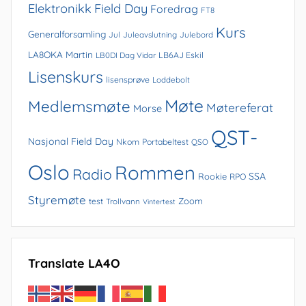
Elektronikk
Field Day
Foredrag
FT8
Kurs
Generalforsamling
Jul
Juleavslutning
Julebord
LA8OKA Martin
LB0DI Dag Vidar
LB6AJ Eskil
Lisenskurs
lisensprøve
Loddebolt
Møte
Medlemsmøte
Møtereferat
Morse
QST-
Nasjonal Field Day
Nkom
Portabeltest
QSO
Oslo
Rommen
Radio
SSA
Rookie
RPO
Styremøte
Zoom
test
Trollvann
Vintertest
Translate LA4O