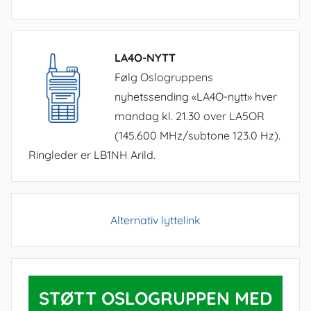
LA4O-NYTT
Følg Oslogruppens
nyhetssending «LA4O-nytt» hver
mandag kl. 21.30 over LA5OR
(145.600 MHz/subtone 123.0 Hz).
Ringleder er LB1NH Arild.
Alternativ lyttelink
STØTT OSLOGRUPPEN MED