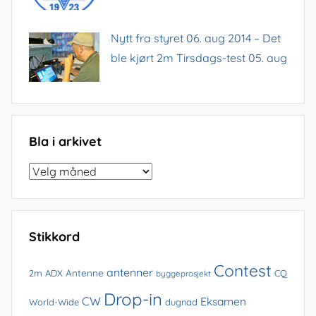
Nytt fra styret 06. aug 2014 – Det
ble kjørt 2m Tirsdags-test 05. aug
Bla i arkivet
Bla
i
arkivet
Stikkord
Contest
antenner
Antenne
2m
ADX
CQ
byggeprosjekt
Drop-in
CW
Eksamen
World-Wide
dugnad