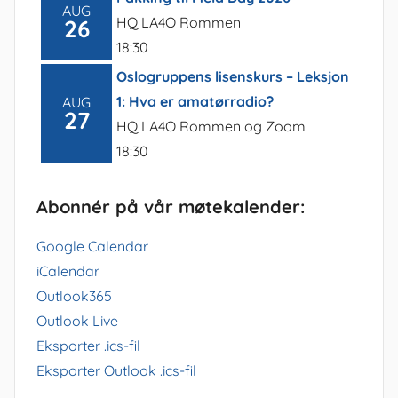
AUG
HQ LA4O Rommen
26
18:30
Oslogruppens lisenskurs – Leksjon
1: Hva er amatørradio?
AUG
27
HQ LA4O Rommen og Zoom
18:30
Abonnér på vår møtekalender:
Google Calendar
iCalendar
Outlook365
Outlook Live
Eksporter .ics-fil
Eksporter Outlook .ics-fil