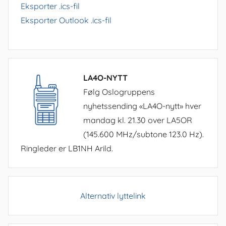
Eksporter .ics-fil
Eksporter Outlook .ics-fil
LA4O-NYTT
Følg Oslogruppens
nyhetssending «LA4O-nytt» hver
mandag kl. 21.30 over LA5OR
(145.600 MHz/subtone 123.0 Hz).
Ringleder er LB1NH Arild.
Alternativ lyttelink