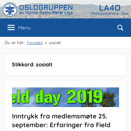
Skip
to
content
Oslogruppen
Radioamatørene
Menu
i
Oslo
av
Du er her:
Forsiden
sosialt
NRRL
Stikkord:
sosialt
Inntrykk fra medlemsmøte 25.
september: Erfaringer fra Field