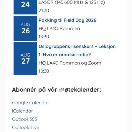
LA5OR (145.600 MHz & 123 Hz)
24
21:30
Pakking til Field Day 2026
AUG
HQ LA4O Rommen
26
18:30
Oslogruppens lisenskurs – Leksjon
1: Hva er amatørradio?
AUG
27
HQ LA4O Rommen og Zoom
18:30
Abonnér på vår møtekalender:
Google Calendar
iCalendar
Outlook365
Outlook Live