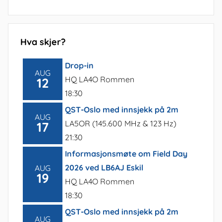
Hva skjer?
Drop-in
AUG
HQ LA4O Rommen
12
18:30
QST-Oslo med innsjekk på 2m
AUG
LA5OR (145.600 MHz & 123 Hz)
17
21:30
Informasjonsmøte om Field Day
2026 ved LB6AJ Eskil
AUG
19
HQ LA4O Rommen
18:30
QST-Oslo med innsjekk på 2m
AUG