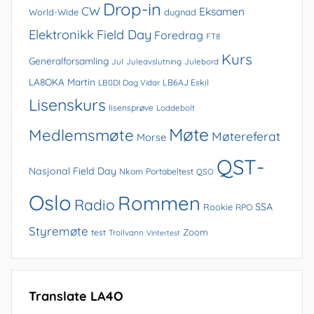
Drop-in
CW
Eksamen
World-Wide
dugnad
Elektronikk
Field Day
Foredrag
FT8
Kurs
Generalforsamling
Jul
Juleavslutning
Julebord
LA8OKA Martin
LB0DI Dag Vidar
LB6AJ Eskil
Lisenskurs
lisensprøve
Loddebolt
Møte
Medlemsmøte
Møtereferat
Morse
QST-
Nasjonal Field Day
Nkom
Portabeltest
QSO
Oslo
Rommen
Radio
SSA
Rookie
RPO
Styremøte
Zoom
test
Trollvann
Vintertest
Translate LA4O