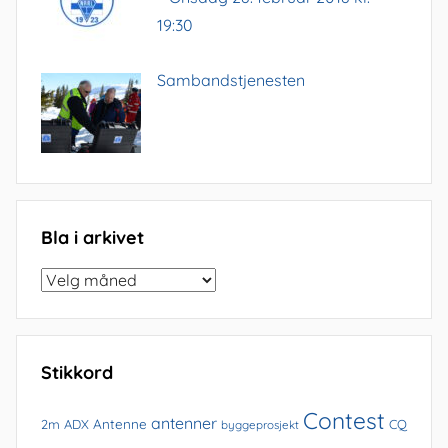
19:30
Sambandstjenesten
Bla i arkivet
Bla
i
arkivet
Stikkord
Contest
antenner
Antenne
2m
ADX
CQ
byggeprosjekt