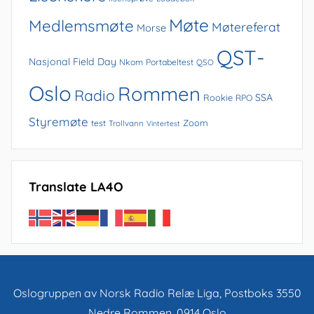
Møte
Medlemsmøte
Møtereferat
Morse
QST-
Nasjonal Field Day
Nkom
Portabeltest
QSO
Oslo
Rommen
Radio
SSA
Rookie
RPO
Styremøte
Zoom
test
Trollvann
Vintertest
Translate LA4O
Oslogruppen av Norsk Radio Relæ Liga, Postboks 3550
Nedre Rommen, 0914 Oslo