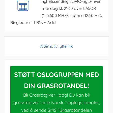
nyhetssending «LA4O-nytt» hver
mandag kl. 21.30 over LA5OR
(145.600 MHz/subtone 123.0 Hz).
Ringleder er LB1NH Arild.
Alternativ lyttelink
STØTT OSLOGRUPPEN MED
DIN GRASROTANDEL!
Bli Grasrotgiver i dag! Du kan bli
grasrotgiver i alle Norsk Tippings kanaler,
ved å sende SMS "Grasrotandelen