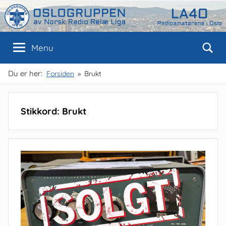
Skip
to
content
Oslogruppen
Radioamatørene
Menu
i
Oslo
av
Du er her:
Forsiden
Brukt
NRRL
Stikkord:
Brukt