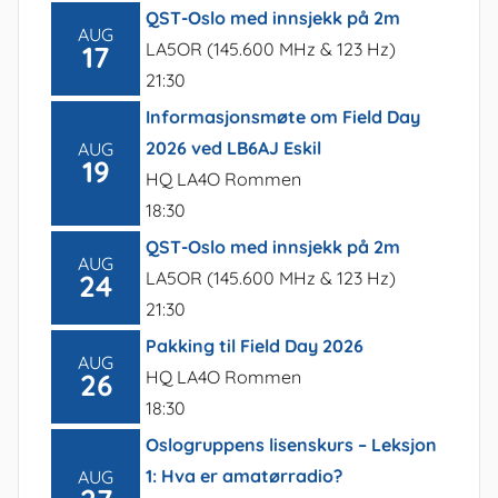
QST-Oslo med innsjekk på 2m
AUG
LA5OR (145.600 MHz & 123 Hz)
17
21:30
Informasjonsmøte om Field Day
2026 ved LB6AJ Eskil
AUG
19
HQ LA4O Rommen
18:30
QST-Oslo med innsjekk på 2m
AUG
LA5OR (145.600 MHz & 123 Hz)
24
21:30
Pakking til Field Day 2026
AUG
HQ LA4O Rommen
26
18:30
Oslogruppens lisenskurs – Leksjon
1: Hva er amatørradio?
AUG