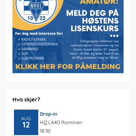
Hva skjer?
Drop-in
AUG
HQ LA4O Rommen
12
18:30