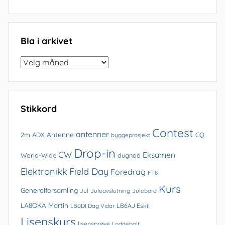
Bla i arkivet
Bla
i
arkivet
Stikkord
Contest
antenner
Antenne
2m
ADX
CQ
byggeprosjekt
Drop-in
CW
Eksamen
World-Wide
dugnad
Elektronikk
Field Day
Foredrag
FT8
Kurs
Generalforsamling
Jul
Juleavslutning
Julebord
LA8OKA Martin
LB0DI Dag Vidar
LB6AJ Eskil
Lisenskurs
lisensprøve
Loddebolt