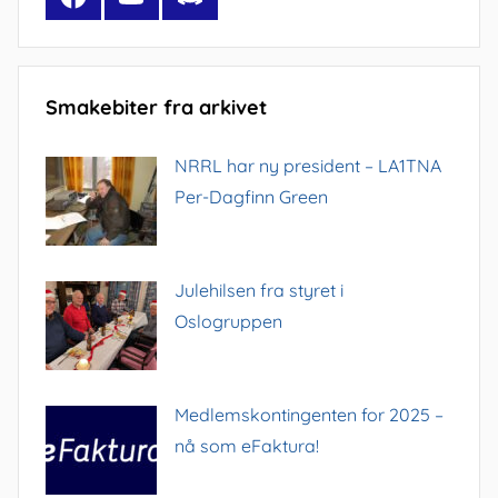
Smakebiter fra arkivet
NRRL har ny president – LA1TNA
Per-Dagfinn Green
Julehilsen fra styret i
Oslogruppen
Medlemskontingenten for 2025 –
nå som eFaktura!