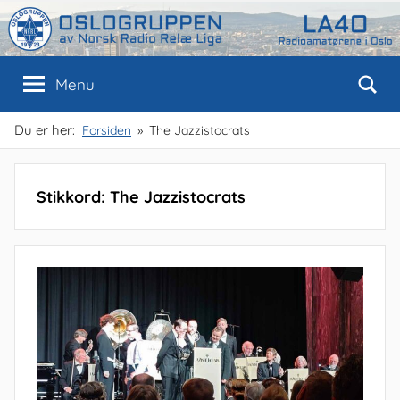
Skip
to
content
Oslogruppen
Radioamatørene
Menu
i
Oslo
av
Du er her:
Forsiden
The Jazzistocrats
NRRL
Stikkord:
The Jazzistocrats