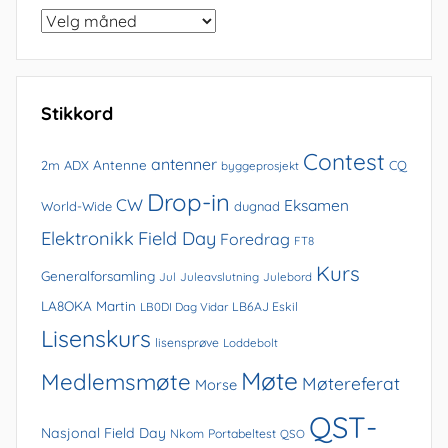
Bla
i
arkivet
Stikkord
Contest
antenner
Antenne
2m
ADX
CQ
byggeprosjekt
Drop-in
CW
Eksamen
World-Wide
dugnad
Elektronikk
Field Day
Foredrag
FT8
Kurs
Generalforsamling
Jul
Juleavslutning
Julebord
LA8OKA Martin
LB0DI Dag Vidar
LB6AJ Eskil
Lisenskurs
lisensprøve
Loddebolt
Møte
Medlemsmøte
Møtereferat
Morse
QST-
Nasjonal Field Day
Nkom
Portabeltest
QSO