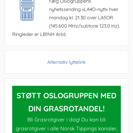
Følg Oslogruppens
nyhetssending «LA4O-nytt» hver
mandag kl. 21.30 over LA5OR
(145.600 MHz/subtone 123.0 Hz).
Ringleder er LB1NH Arild.
Alternativ lyttelink
STØTT OSLOGRUPPEN MED
DIN GRASROTANDEL!
Bli Grasrotgiver i dag! Du kan bli
grasrotgiver i alle Norsk Tippings kanaler,