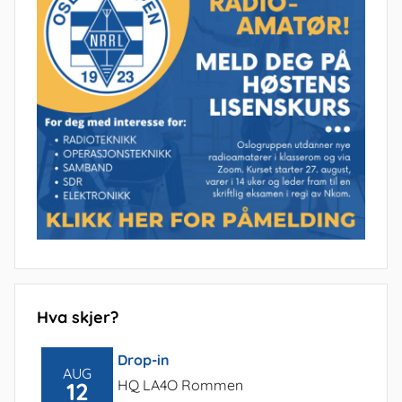
Hva skjer?
Drop-in
AUG
HQ LA4O Rommen
12