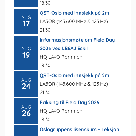
18:30
QST-Oslo med innsjekk på 2m
AUG
LA5OR (145.600 MHz & 123 Hz)
17
21:30
Informasjonsmøte om Field Day
2026 ved LB6AJ Eskil
AUG
19
HQ LA4O Rommen
18:30
QST-Oslo med innsjekk på 2m
AUG
LA5OR (145.600 MHz & 123 Hz)
24
21:30
Pakking til Field Day 2026
AUG
HQ LA4O Rommen
26
18:30
Oslogruppens lisenskurs – Leksjon