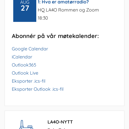
1: Hva er amatørradio?
AUG
27
HQ LA4O Rommen og Zoom
18:30
Abonnér på vår møtekalender:
Google Calendar
iCalendar
Outlook365
Outlook Live
Eksporter .ics-fil
Eksporter Outlook .ics-fil
LA4O-NYTT