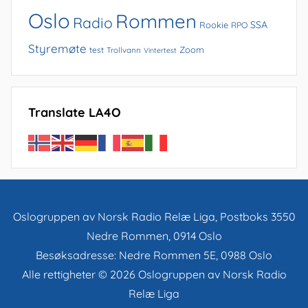
Oslo
Rommen
Radio
SSA
Rookie
RPO
Styremøte
Zoom
test
Trollvann
Vintertest
Translate LA4O
Oslogruppen av Norsk Radio Relæ Liga, Postboks 3550
Nedre Rommen, 0914 Oslo
Besøksadresse: Nedre Rommen 5E, 0988 Oslo
Alle rettigheter © 2026 Oslogruppen av Norsk Radio
Relæ Liga