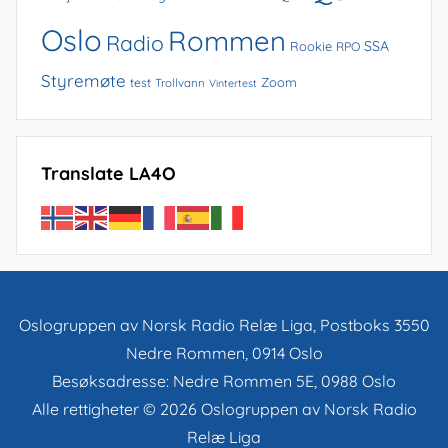
Oslo
Rommen
Radio
SSA
Rookie
RPO
Styremøte
Zoom
test
Trollvann
Vintertest
Translate LA4O
Oslogruppen av Norsk Radio Relæ Liga, Postboks 3550
Nedre Rommen, 0914 Oslo
Besøksadresse: Nedre Rommen 5E, 0988 Oslo
Alle rettigheter © 2026 Oslogruppen av Norsk Radio
Relæ Liga