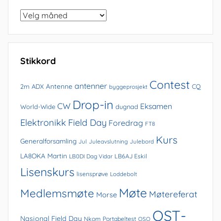
Bla
i
arkivet
Stikkord
Contest
antenner
Antenne
2m
ADX
CQ
byggeprosjekt
Drop-in
CW
Eksamen
World-Wide
dugnad
Elektronikk
Field Day
Foredrag
FT8
Kurs
Generalforsamling
Jul
Juleavslutning
Julebord
LA8OKA Martin
LB0DI Dag Vidar
LB6AJ Eskil
Lisenskurs
lisensprøve
Loddebolt
Møte
Medlemsmøte
Møtereferat
Morse
QST-
Nasjonal Field Day
Nkom
Portabeltest
QSO