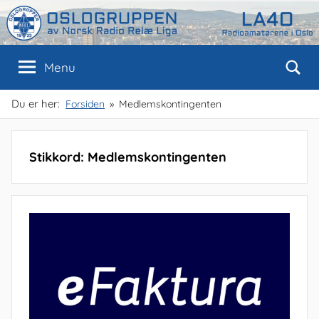
Skip
to
content
Oslogruppen
Radioamatørene
Menu
i
Oslo
av
Du er her:
Forsiden
Medlemskontingenten
NRRL
Stikkord:
Medlemskontingenten