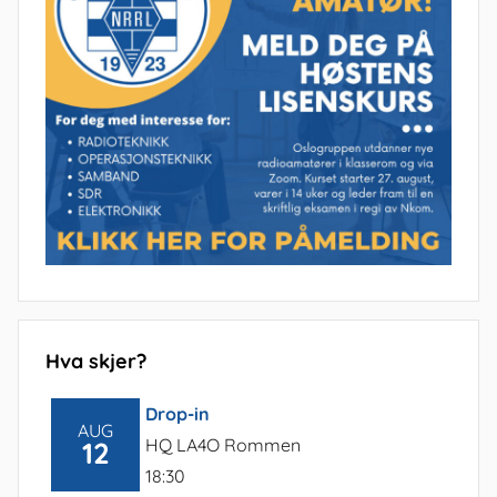
Hva skjer?
Drop-in
AUG
HQ LA4O Rommen
12
18:30