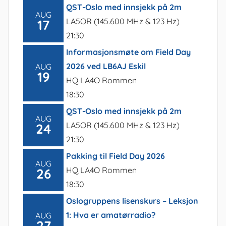
QST-Oslo med innsjekk på 2m
AUG
LA5OR (145.600 MHz & 123 Hz)
17
21:30
Informasjonsmøte om Field Day
2026 ved LB6AJ Eskil
AUG
19
HQ LA4O Rommen
18:30
QST-Oslo med innsjekk på 2m
AUG
LA5OR (145.600 MHz & 123 Hz)
24
21:30
Pakking til Field Day 2026
AUG
HQ LA4O Rommen
26
18:30
Oslogruppens lisenskurs – Leksjon
1: Hva er amatørradio?
AUG
27