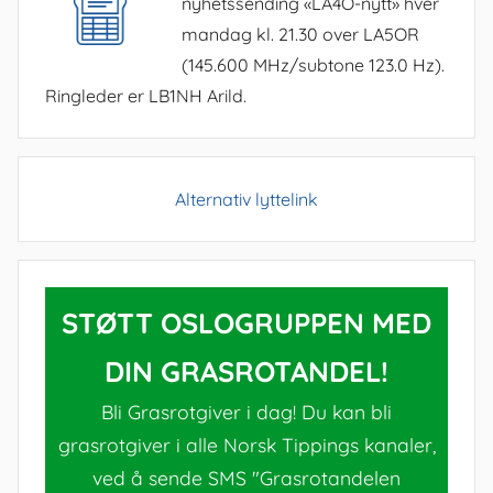
nyhetssending «LA4O-nytt» hver
mandag kl. 21.30 over LA5OR
(145.600 MHz/subtone 123.0 Hz).
Ringleder er LB1NH Arild.
Alternativ lyttelink
STØTT OSLOGRUPPEN MED
DIN GRASROTANDEL!
Bli Grasrotgiver i dag! Du kan bli
grasrotgiver i alle Norsk Tippings kanaler,
ved å sende SMS "Grasrotandelen